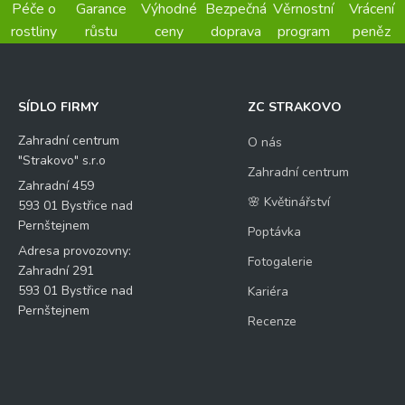
Péče o
Garance
Výhodné
Bezpečná
Věrnostní
Vrácení
rostliny
růstu
ceny
doprava
program
peněz
SÍDLO FIRMY
ZC STRAKOVO
Zahradní centrum
O nás
"Strakovo" s.r.o
Zahradní centrum
Zahradní 459
🌸 Květinářství
593 01 Bystřice nad
Pernštejnem
Poptávka
Adresa provozovny:
Fotogalerie
Zahradní 291
593 01 Bystřice nad
Kariéra
Pernštejnem
Recenze