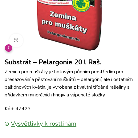
Klikněte pro zvětšení
?
Substrát – Pelargonie 20 l Raš.
Zemina pro muškáty je hotovým půdním prostředím pro
přesazování a pěstování muškátů – pelargónií, ale i ostatních
balkónových květin, je vyrobena z kvalitní tříděné rašeliny s
přídavkem minerálních hnojiv a vápenaté složky.
Kód: 47423
Vysvětlivky k rostlinám