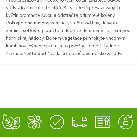
vody z květináčů či truhlíků. Baly kořenů přesazovaných
květin promněte rukou a odstraňte odumřelé kořeny.
Pokryjte dno nádoby zeminou, vložte květiny, dosypte
zeminu, setřeste ji, utužte a doplňte do úrovně asi 2 cm pod
horní okraj nádoby. Během vegetace přihnojujte vhodným
kombinovaným hnojivem, a to prvně asi po 5-ti týdnech.
Nezapomeňte dodržet další obecné pěstitelské zásady.