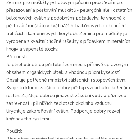
Zemina pro muškáty je hotovým půdním prostředím pro
přesazování a pěstování muškátů - pelargónií, ale i ostatních
balkónových květin s podobnými požadavky. Je vhodná k
pěstování muškátů v květináčích, balkónových ( okenních )
truhlících i kameninových korytech. Zemina pro muškáty je
vyrobena z kvalitní tříděné rašeliny s přídavkem minerálních
hnojiv a vápenaté složky.
Přednosti:
Je plnohodnotnou pěstební zeminou s příznivě upraveným
obsahem organických látek, s vhodnou půdní kyselostí.
Obsahuje potřebné množství základních i stopových živin.
Svojí strukturou zajišťuje dobrý přístup vzduchu ke kořenům
rostlin. Zajišťuje dobrou jímavost zásobní vody a příznivou
záhřevnost i při nižších teplotách okolního vzduchu.
Urychluje zakořeňování květin. Podporuje dobrý rozvoj
kořenového systému.
Použití:
Před přesazováním balkónových rostlin zajistěte odvod