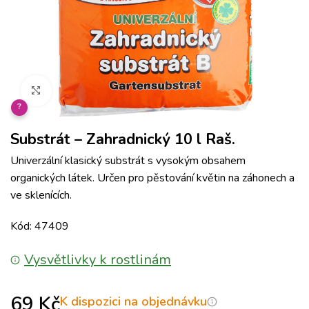
Klikněte pro zvětšení
?
Substrát – Zahradnický 10 l Raš.
Univerzální klasický substrát s vysokým obsahem
organických látek. Určen pro pěstování květin na záhonech a
ve sklenících.
Kód: 47409
Vysvětlivky k rostlinám
69
Kč
K dispozici na objednávku