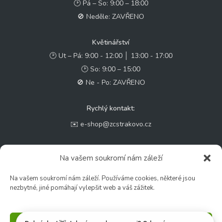
🕑 Pá – So: 9:00 – 18:00
🚫 Neděle: ZAVŘENO
Květinářství
🕑 Ut – Pá: 9:00 - 12:00 │ 13:00 - 17:00
🕑 So: 9:00 – 15:00
🚫 Ne - Po: ZAVŘENO
Rychlý kontakt:
✉️ e-shop@zcstrakovo.cz
Sledujte nás:
Na vašem soukromí nám záleží
Na vašem soukromí nám záleží. Používáme cookies, některé jsou
nezbytné, jiné pomáhají vylepšit web a váš zážitek.