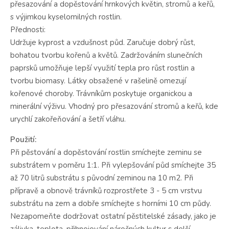
přesazování a dopěstování hrnkových květin, stromů a keřů,
s výjimkou kyselomilných rostlin.
Přednosti:
Udržuje kyprost a vzdušnost půd. Zaručuje dobrý růst,
bohatou tvorbu kořenů a květů. Zadržováním slunečních
paprsků umožňuje lepší využití tepla pro růst rostlin a
tvorbu biomasy. Látky obsažené v rašelině omezují
kořenové choroby. Trávníkům poskytuje organickou a
minerální výživu. Vhodný pro přesazování stromů a keřů, kde
urychlí zakořeňování a šetří vláhu.
Použití:
Při pěstování a dopěstování rostlin smíchejte zeminu se
substrátem v poměru 1:1. Při vylepšování půd smíchejte 35
až 70 litrů substrátu s původní zeminou na 10 m2. Při
přípravě a obnově trávníků rozprostřete 3 - 5 cm vrstvu
substrátu na zem a dobře smíchejte s horními 10 cm půdy.
Nezapomeňte dodržovat ostatní pěstitelské zásady, jako je
zálivka, teplota, přihnojování náročných kultur s delší