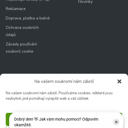
Novinky
Reklamace
Doprava, platba a balné
Ochrana osobních
údajů
Zásady používání
souborů cookie
Na vašem soukromí nám záleží
Zahradní centrum
🕑 Po – Čt: 9:00 – 17:00
Na vašem soukromí nám záleží. Používáme cookies, některé jsou
nezbytné, jiné pomáhají vylepšit web a váš zážitek.
🕑 Pá – So: 9:00 – 18:00
🚫 Neděle: ZAVŘENO
Příjmout
Květinářství