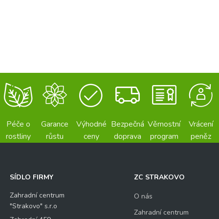
Péče o
Garance
Výhodné
Bezpečná
Věrnostní
Vrácení
rostliny
růstu
ceny
doprava
program
peněz
SÍDLO FIRMY
ZC STRAKOVO
Zahradní centrum
O nás
"Strakovo" s.r.o
Zahradní centrum