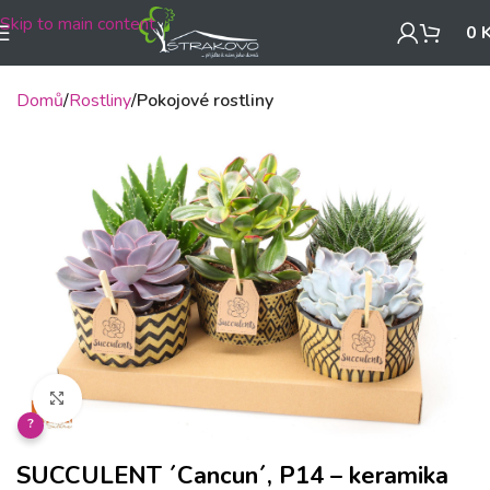
Skip to main content
0
Domů
Rostliny
Pokojové rostliny
Klikněte pro zvětšení
?
SUCCULENT ´Cancun´, P14 – keramika