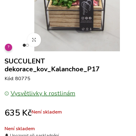
Klikněte pro zvětšení
?
SUCCULENT
dekorace_kov_Kalanchoe_P17
Kód: 80775
Vysvětlivky k rostlinám
635
Kč
Není skladem
Není skladem