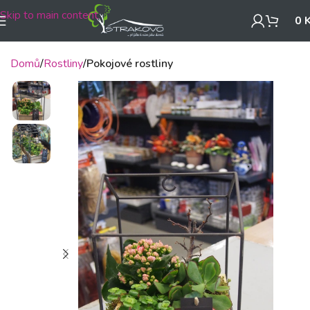
Skip to main content
0
Domů
Rostliny
Pokojové rostliny