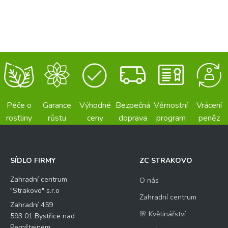
Péče o
Garance
Výhodné
Bezpečná
Věrnostní
Vrácení
rostliny
růstu
ceny
doprava
program
peněz
SÍDLO FIRMY
ZC STRAKOVO
Zahradní centrum
O nás
"Strakovo" s.r.o
Zahradní centrum
Zahradní 459
🌸 Květinářství
593 01 Bystřice nad
Pernštejnem