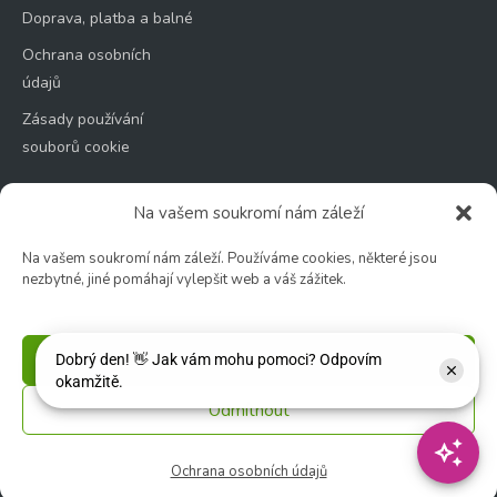
Doprava, platba a balné
Ochrana osobních
údajů
Zásady používání
souborů cookie
Na vašem soukromí nám záleží
Na vašem soukromí nám záleží. Používáme cookies, některé jsou
Zahradní centrum
nezbytné, jiné pomáhají vylepšit web a váš zážitek.
🕑 Po – Čt: 9:00 – 17:00
🕑 Pá – So: 9:00 – 18:00
Příjmout
🚫 Neděle: ZAVŘENO
Odmítnout
Květinářství
🕑 Ut – Pá: 9:00 - 12:00 │ 13:00 - 17:00
Ochrana osobních údajů
🕑 So: 9:00 – 15:00