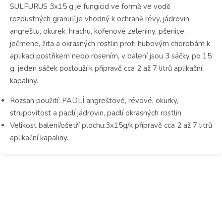
SULFURUS 3x15 g je fungicid ve formě ve vodě
rozpustných granulí je vhodný k ochraně révy, jádrovin,
angreštu, okurek, hrachu, kořenové zeleniny, pšenice,
ječmene, žita a okrasných rostlin proti hubovým chorobám k
aplikaci postřikem nebo rosením, v balení jsou 3 sáčky po 15
g, jeden sáček poslouží k přípravě cca 2 až 7 litrů aplikační
kapaliny.
Rozsah použití: PADLÍ angreštové, révové, okurky,
strupovitost a padlí jádrovin, padlí okrasných rostlin
Velikost balení/ošetří plochu:3x15g/k přípravě cca 2 až 7 litrů
aplikační kapaliny.