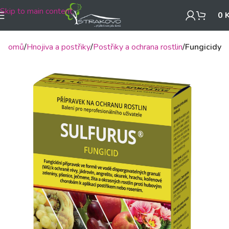
Skip to main content
0
Domů
Hnojiva a postřiky
Postřiky a ochrana rostlin
Fungicidy