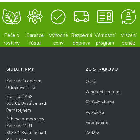
Péče o
Garance
Výhodné
Bezpečná
Věrnostní
Vrácení
rostliny
růstu
ceny
doprava
program
peněz
SÍDLO FIRMY
ZC STRAKOVO
Zahradní centrum
O nás
"Strakovo" s.r.o
Zahradní centrum
Zahradní 459
🌸 Květinářství
593 01 Bystřice nad
Pernštejnem
Poptávka
Adresa provozovny:
Fotogalerie
Zahradní 291
593 01 Bystřice nad
Kariéra
Pernštejnem