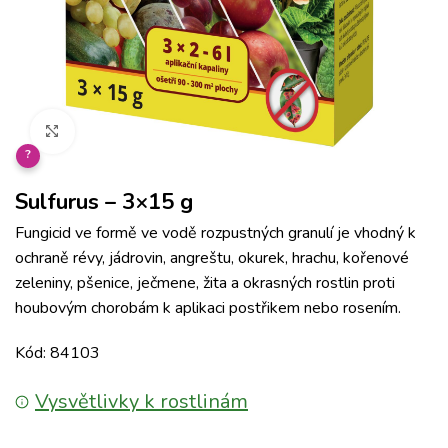
Klikněte pro zvětšení
?
Sulfurus – 3×15 g
Fungicid ve formě ve vodě rozpustných granulí je vhodný k
ochraně révy, jádrovin, angreštu, okurek, hrachu, kořenové
zeleniny, pšenice, ječmene, žita a okrasných rostlin proti
houbovým chorobám k aplikaci postřikem nebo rosením.
Kód: 84103
Vysvětlivky k rostlinám