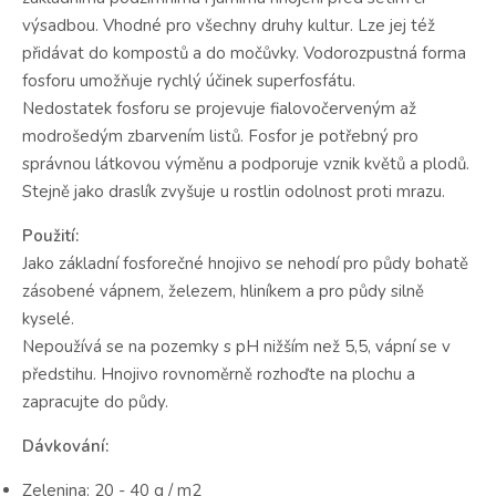
výsadbou. Vhodné pro všechny druhy kultur. Lze jej též
přidávat do kompostů a do močůvky. Vodorozpustná forma
fosforu umožňuje rychlý účinek superfosfátu.
Nedostatek fosforu se projevuje fialovočerveným až
modrošedým zbarvením listů. Fosfor je potřebný pro
správnou látkovou výměnu a podporuje vznik květů a plodů.
Stejně jako draslík zvyšuje u rostlin odolnost proti mrazu.
Použití:
Jako základní fosforečné hnojivo se nehodí pro půdy bohatě
zásobené vápnem, železem, hliníkem a pro půdy silně
kyselé.
Nepoužívá se na pozemky s pH nižším než 5,5, vápní se v
předstihu. Hnojivo rovnoměrně rozhoďte na plochu a
zapracujte do půdy.
Dávkování:
Zelenina: 20 - 40 g / m2