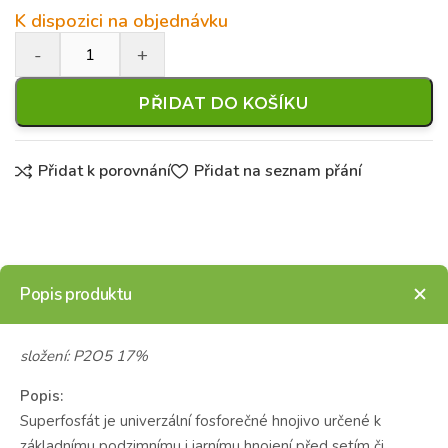
K dispozici na objednávku
PŘIDAT DO KOŠÍKU
Přidat k porovnání
Přidat na seznam přání
Popis produktu
složení: P2O5 17%
Popis:
Superfosfát je univerzální fosforečné hnojivo určené k
základnímu podzimnímu i jarnímu hnojení před setím či