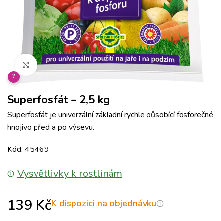
Klikněte pro zvětšení
?
Superfosfát – 2,5 kg
Superfosfát je univerzální základní rychle působící fosforečné
hnojivo před a po výsevu.
Kód: 45469
Vysvětlivky k rostlinám
139
Kč
K dispozici na objednávku