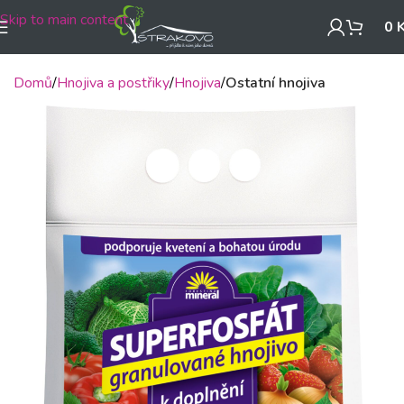
Skip to main content
0
Domů
Hnojiva a postřiky
Hnojiva
Ostatní hnojiva