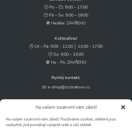
🕑 Po – Čt: 9:00 – 17:00
🕑 Pá – So: 9:00 – 18:00
🚫 Neděle: ZAVŘENO
Květinářství
🕑 Ut – Pá: 9:00 - 12:00 │ 13:00 - 17:00
🕑 So: 9:00 – 15:00
🚫 Ne - Po: ZAVŘENO
Rychlý kontakt:
✉️ e-shop@zcstrakovo.cz
Sledujte nás:
Na vašem soukromí nám záleží
Na vašem soukromí nám záleží. Používáme cookies, některé jsou
nezbytné, jiné pomáhají vylepšit web a váš zážitek.