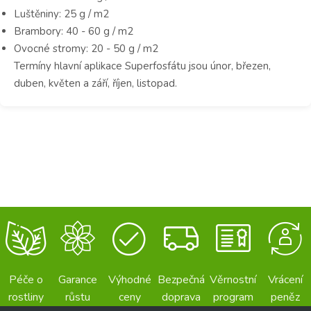
Luštěniny: 25 g / m2
Brambory: 40 - 60 g / m2
Ovocné stromy: 20 - 50 g / m2
Termíny hlavní aplikace Superfosfátu jsou únor, březen,
duben, květen a září, říjen, listopad.
Péče o
Garance
Výhodné
Bezpečná
Věrnostní
Vrácení
rostliny
růstu
ceny
doprava
program
peněz