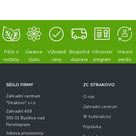
Péče o
Garance
Výhodné
Bezpečná
Věrnostní
Vrácení
rostliny
růstu
ceny
doprava
program
peněz
SÍDLO FIRMY
ZC STRAKOVO
Zahradní centrum
O nás
"Strakovo" s.r.o
Zahradní centrum
Zahradní 459
🌸 Květinářství
593 01 Bystřice nad
Pernštejnem
Poptávka
Adresa provozovny: