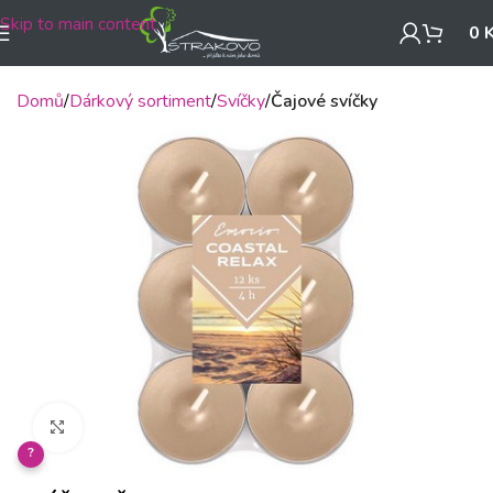
Skip to main content
0
Domů
Dárkový sortiment
Svíčky
Čajové svíčky
Klikněte pro zvětšení
?