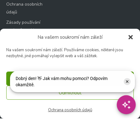
Ochrana osobních
údajů
Zásady používání
souborů cookie
Na vašem soukromí nám záleží
Na vašem soukromí nám záleží. Používáme cookies, některé jsou
nezbytné, jiné pomáhají vylepšit web a váš zážitek.
Zahradní centrum
🕑 Po – Čt: 9:00 – 17:00
Příjmout
🕑 Pá – So: 9:00 – 18:00
🚫 Neděle: ZAVŘENO
Odmítnout
Květinářství
Ochrana osobních údajů
🕑 Ut – Pá: 9:00 - 12:00 │ 13:00 - 17:00
🕑 So: 9:00 – 15:00
🚫 Ne - Po: ZAVŘENO