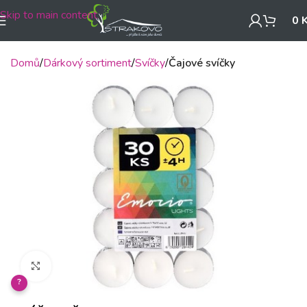
Skip to main content
0
Domů
Dárkový sortiment
Svíčky
Čajové svíčky
Klikněte pro zvětšení
?