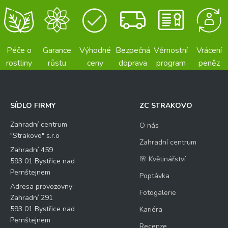
Péče o
Garance
Výhodné
Bezpečná
Věrnostní
Vrácení
rostliny
růstu
ceny
doprava
program
peněz
SÍDLO FIRMY
ZC STRAKOVO
Zahradní centrum
O nás
"Strakovo" s.r.o
Zahradní centrum
Zahradní 459
🌸 Květinářství
593 01 Bystřice nad
Pernštejnem
Poptávka
Adresa provozovny:
Fotogalerie
Zahradní 291
593 01 Bystřice nad
Kariéra
Pernštejnem
Recenze