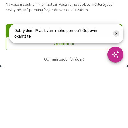
Na vašem soukromí nám záleží. Používáme cookies, některé jsou
souborů cookie
nezbytné, jiné pomáhají vylepšit web a váš zážitek.
Příjmout
Zahradní centrum
Odmítnout
🕑 Po – Čt: 9:00 – 17:00
🕑 Pá – So: 9:00 – 18:00
Ochrana osobních údajů
🚫 Neděle: ZAVŘENO
Květinářství
🕑 Ut – Pá: 9:00 - 12:00 │ 13:00 - 17:00
🕑 So: 9:00 – 15:00
🚫 Ne - Po: ZAVŘENO
Rychlý kontakt:
✉️ e-shop@zcstrakovo.cz