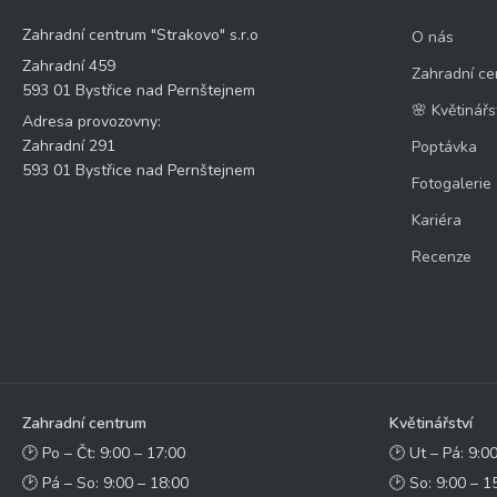
Zahradní centrum "Strakovo" s.r.o
O nás
Zahradní 459
Zahradní ce
593 01 Bystřice nad Pernštejnem
🌸 Květinářs
Adresa provozovny:
Zahradní 291
Poptávka
593 01 Bystřice nad Pernštejnem
Fotogalerie
Kariéra
Recenze
Zahradní centrum
Květinářství
🕑 Po – Čt: 9:00 – 17:00
🕑 Ut – Pá: 9:0
🕑 Pá – So: 9:00 – 18:00
🕑 So: 9:00 – 1