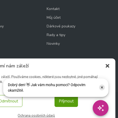
Kontakt
Můj účet
uvy
Dárkové poukazy
Rady a tipy
Novinky
mí nám záleží
cookie
áleží. Používáme cookies, některé jsou nezbytné, jiné pomáhají
k.
Odmítnout
Příjmout
Sledujte nás:
Ochrana osobních údajů