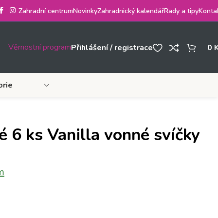
Zahradní centrum
Novinky
Zahradnický kalendář
Rady a tipy
Konta
Věrnostní program
Přihlášení / registrace
0
orie
 6 ks Vanilla vonné svíčky
m