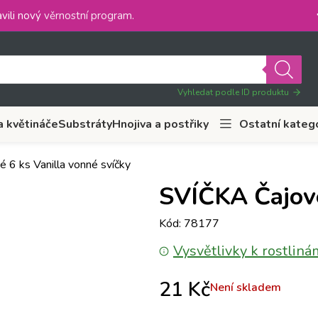
vili nový
věrnostní program
.
Vyhledat podle ID produktu
a květináče
Substráty
Hnojiva a postřiky
Ostatní kateg
 6 ks Vanilla vonné svíčky
SVÍČKA Čajové
Kód: 78177
Vysvětlivky k rostliná
21
Kč
Není skladem