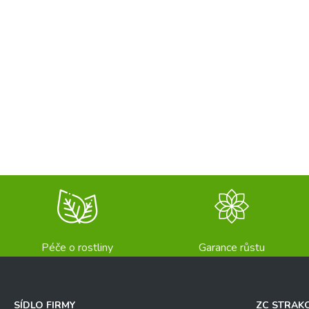
Péče o rostliny
Garance růstu
SÍDLO FIRMY
ZC STRAK