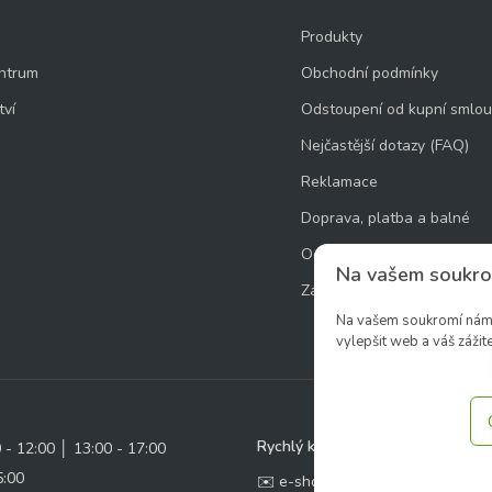
Produkty
ntrum
Obchodní podmínky
tví
Odstoupení od kupní smlo
Nejčastější dotazy (FAQ)
Reklamace
Doprava, platba a balné
Ochrana osobních údajů
Na vašem soukro
Zásady používání souborů 
Na vašem soukromí nám z
vylepšit web a váš zážite
Rychlý kontakt:
0 - 12:00 │ 13:00 - 17:00
5:00
✉️ e-shop@zcstrakovo.cz