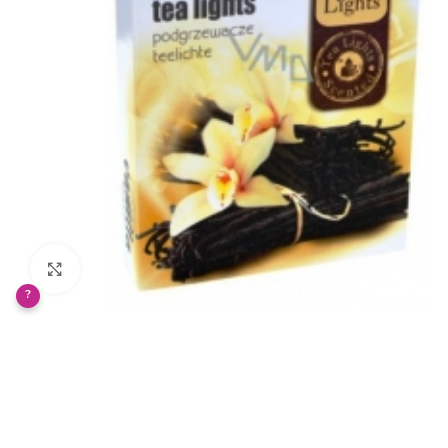
Klikněte pro zvětšení
?