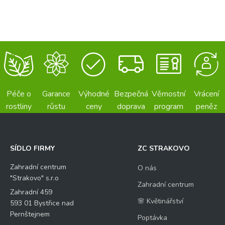
Péče o
Garance
Výhodné
Bezpečná
Věrnostní
Vrácení
rostliny
růstu
ceny
doprava
program
peněz
SÍDLO FIRMY
ZC STRAKOVO
Zahradní centrum
O nás
"Strakovo" s.r.o
Zahradní centrum
Zahradní 459
🌸 Květinářství
593 01 Bystřice nad
Pernštejnem
Poptávka