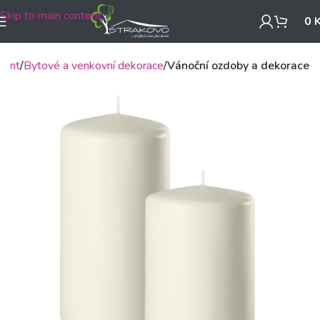
Skip to main content
0
ment
Bytové a venkovní dekorace
Vánoční ozdoby a dekorace