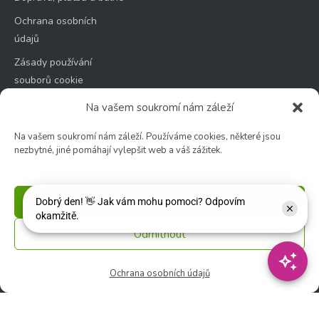
Ochrana osobních
údajů
Zásady používání
souborů cookie
Na vašem soukromí nám záleží
Na vašem soukromí nám záleží. Používáme cookies, některé jsou
nezbytné, jiné pomáhají vylepšit web a váš zážitek.
Zahradní centrum
🕑 Po – Čt: 9:00 – 17:00
🕑 Pá – So: 9:00 – 18:00
Příjmout
🚫 Neděle: ZAVŘENO
Odmítnout
Květinářství
Ochrana osobních údajů
🕑 Ut – Pá: 9:00 - 12:00 │ 13:00 - 17:00
🕑 So: 9:00 – 15:00
🚫 Ne - Po: ZAVŘENO