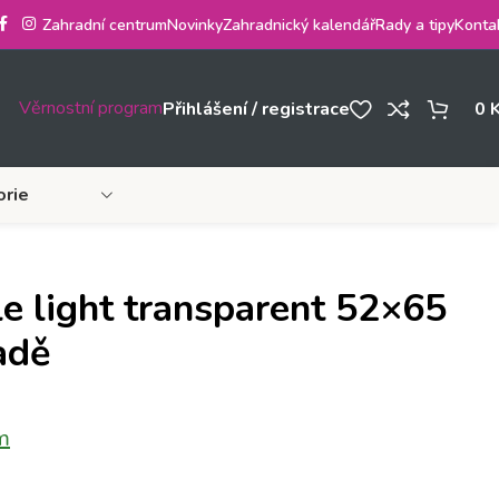
Zahradní centrum
Novinky
Zahradnický kalendář
Rady a tipy
Konta
Věrnostní program
Přihlášení / registrace
0
orie
le light transparent 52×65
adě
m