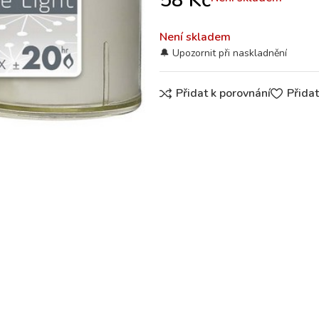
58
Kč
Není skladem
Přidat k porovnání
Přida