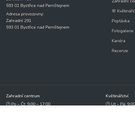
Zahradní ce
593 01 Bystřice nad Pernštejnem
🌸 Květinářs
Adresa provozovny:
Zahradní 291
Poptávka
593 01 Bystřice nad Pernštejnem
Fotogalerie
Kariéra
Recenze
Zahradní centrum
Květinářství
🕑 Po – Čt: 9:00 – 17:00
🕑 Ut – Pá: 9:0
🕑 Pá – So: 9:00 – 18:00
🕑 So: 9:00 – 1
🚫 Neděle: ZAVŘENO
🚫 Ne - Po: Z