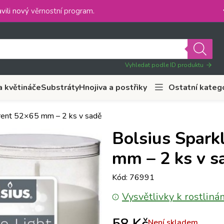
vili nový
věrnostní program
.
Vyhledat podle ID produktu
a květináče
Substráty
Hnojiva a postřiky
Ostatní kateg
parent 52×65 mm – 2 ks v sadě
Bolsius Spark
mm – 2 ks v s
Kód: 76991
Vysvětlivky k rostliná
Není skladem