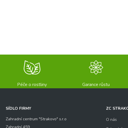
Péče o rostliny
Garance růstu
SÍDLO FIRMY
ZC STRAK
Zahradní centrum "Strakovo" s.r.o
O nás
Zahradní 459