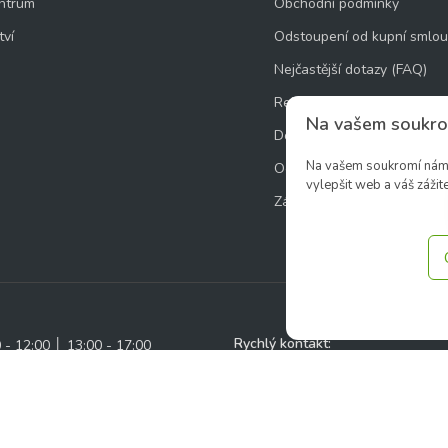
ntrum
Obchodní podmínky
tví
Odstoupení od kupní smlo
Nejčastější dotazy (FAQ)
Reklamace
Na vašem soukro
Doprava, platba a balné
Na vašem soukromí nám z
Ochrana osobních údajů
vylepšit web a váš zážite
Zásady používání souborů 
Rychlý kontakt:
0 - 12:00 │ 13:00 - 17:00
5:00
✉️ e-shop@zcstrakovo.cz
AVŘENO