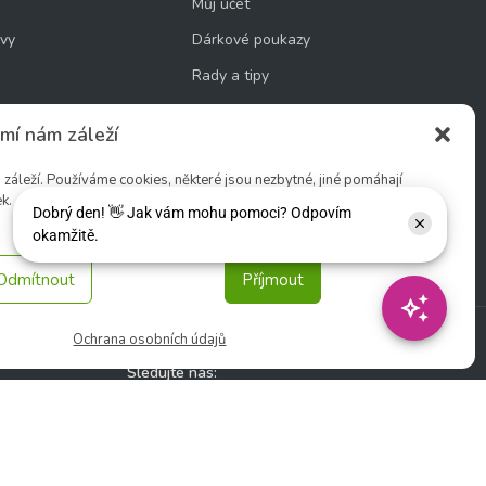
Můj účet
uvy
Dárkové poukazy
Rady a tipy
Novinky
mí nám záleží
áleží. Používáme cookies, některé jsou nezbytné, jiné pomáhají
k.
cookie
Odmítnout
Příjmout
Ochrana osobních údajů
Sledujte nás: