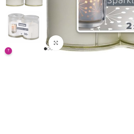
Klikněte pro zvětšení
?