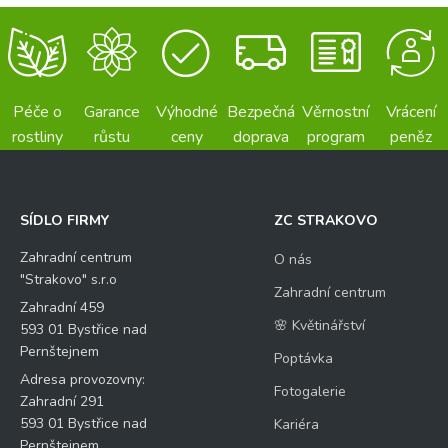
Péče o
Garance
Výhodné
Bezpečná
Věrnostní
Vrácení
rostliny
růstu
ceny
doprava
program
peněz
SÍDLO FIRMY
ZC STRAKOVO
Zahradní centrum
O nás
"Strakovo" s.r.o
Zahradní centrum
Zahradní 459
🌸 Květinářství
593 01 Bystřice nad
Pernštejnem
Poptávka
Adresa provozovny:
Fotogalerie
Zahradní 291
593 01 Bystřice nad
Kariéra
Pernštejnem