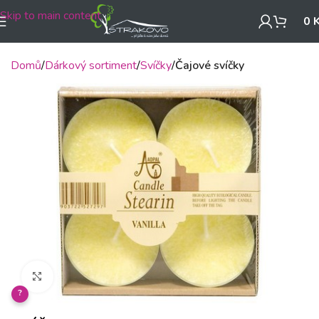
Skip to main content
0
Domů
Dárkový sortiment
Svíčky
Čajové svíčky
Klikněte pro zvětšení
?