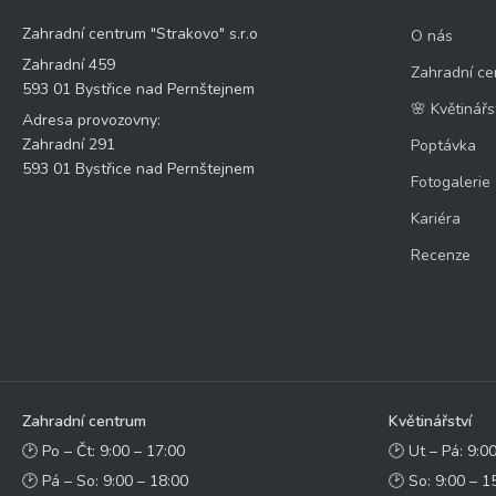
Zahradní centrum "Strakovo" s.r.o
O nás
Zahradní 459
Zahradní ce
593 01 Bystřice nad Pernštejnem
🌸 Květinářs
Adresa provozovny:
Zahradní 291
Poptávka
593 01 Bystřice nad Pernštejnem
Fotogalerie
Kariéra
Recenze
Zahradní centrum
Květinářství
🕑 Po – Čt: 9:00 – 17:00
🕑 Ut – Pá: 9:0
🕑 Pá – So: 9:00 – 18:00
🕑 So: 9:00 – 1