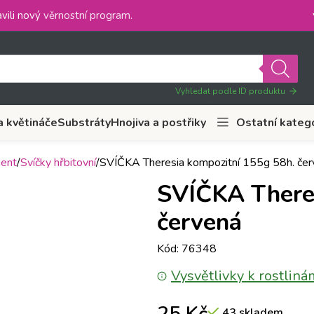
vili nový
věrnostní program
.
Vyhledat podle ID produktu
a květináče
Substráty
Hnojiva a postřiky
Ostatní kateg
ment
Svíčky hřbitovní
SVÍČKA Theresia kompozitní 155g 58h. čer
SVÍČKA Theres
červená
Kód: 76348
Vysvětlivky k rostliná
43 skladem