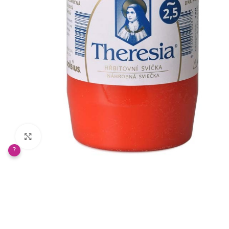
Klikněte pro zvětšení
?