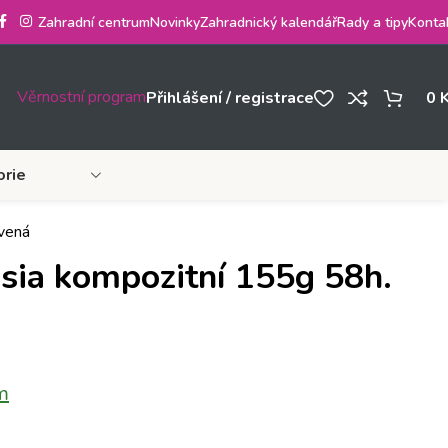
Zahradní centrum
Novinky
Zahradnický kalendář
Rady a tipy
Konta
Věrnostní program
Přihlášení / registrace
0
orie
vená
ia kompozitní 155g 58h.
m