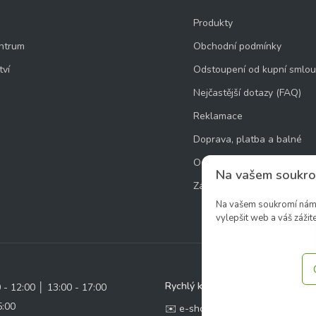
Produkty
ntrum
Obchodní podmínky
tví
Odstoupení od kupní smlo
Nejčastější dotazy (FAQ)
Reklamace
Doprava, platba a balné
Ochrana osobních údajů
Na vašem soukro
Zásady používání souborů 
Na vašem soukromí nám z
vylepšit web a váš zážite
Rychlý kontakt:
0 - 12:00 │ 13:00 - 17:00
5:00
✉️ e-shop@zcstrakovo.cz