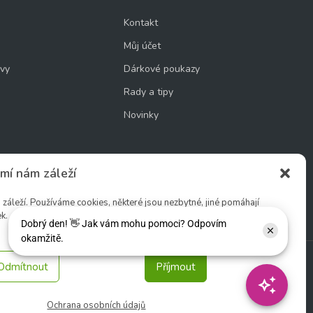
Kontakt
Můj účet
uvy
Dárkové poukazy
Rady a tipy
Novinky
mí nám záleží
cookie
áleží. Používáme cookies, některé jsou nezbytné, jiné pomáhají
k.
Odmítnout
Příjmout
Sledujte nás:
Ochrana osobních údajů