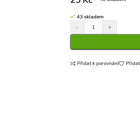
25
Kč
43 skladem
Přidat k porovnání
Přida