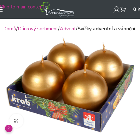
Skip to main content
0
Domů
Dárkový sortiment
Advent
Svíčky adventní a vánoční
Klikněte pro zvětšení
?