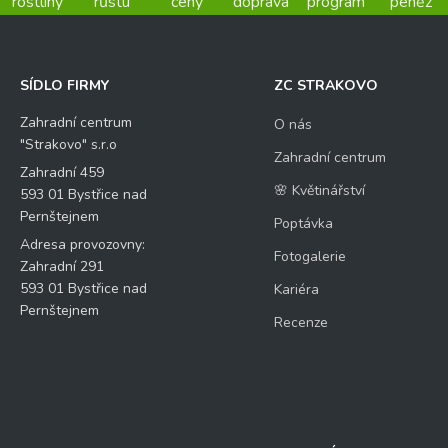
rostliny
růstu
ceny
doprava
program
peněz
SÍDLO FIRMY
ZC STRAKOVO
Zahradní centrum
O nás
"Strakovo" s.r.o
Zahradní centrum
Zahradní 459
🌸 Květinářství
593 01 Bystřice nad
Pernštejnem
Poptávka
Adresa provozovny:
Fotogalerie
Zahradní 291
593 01 Bystřice nad
Kariéra
Pernštejnem
Recenze