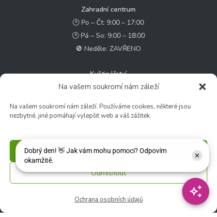
Zahradní centrum
🕑 Po – Čt: 9:00 – 17:00
🕑 Pá – So: 9:00 – 18:00
🚫 Neděle: ZAVŘENO
Květinářství
Na vašem soukromí nám záleží
🕑 Ut – Pá: 9:00 - 12:00 │ 13:00 - 17:00
🕑 So: 9:00 – 15:00
Na vašem soukromí nám záleží. Používáme cookies, některé jsou
🚫 Ne - Po: ZAVŘENO
nezbytné, jiné pomáhají vylepšit web a váš zážitek.
Rychlý kontakt:
Příjmout
✉️ e-shop@zcstrakovo.cz
Odmítnout
Sledujte nás:
Ochrana osobních údajů