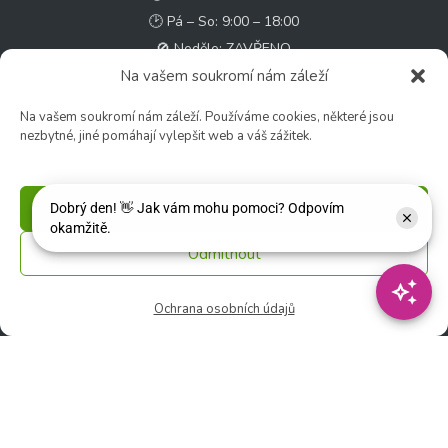
🕑 Pá – So: 9:00 – 18:00
🚫 Neděle: ZAVŘENO
Na vašem soukromí nám záleží
Květinářství
Na vašem soukromí nám záleží. Používáme cookies, některé jsou
🕑 Ut – Pá: 9:00 - 12:00 │ 13:00 - 17:00
nezbytné, jiné pomáhají vylepšit web a váš zážitek.
🕑 So: 9:00 – 15:00
🚫 Ne - Po: ZAVŘENO
Příjmout
Rychlý kontakt:
Odmítnout
✉️ e-shop@zcstrakovo.cz
Ochrana osobních údajů
Sledujte nás:
© 2026 Zahradní centrum "Strakovo" s.r.o. – Všechna práva vyhrazena. |
Vytvořilo
inetio s. r. o.