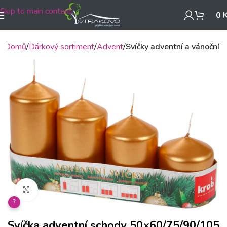
Skip to main content
0
Domů
Dárkový sortiment
Advent
Svíčky adventní a vánoční
Klikněte pro zvětšení
?
Svíčka adventní schody 50×60/75/90/105