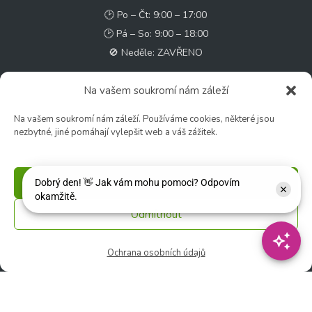
🕑 Po – Čt: 9:00 – 17:00
🕑 Pá – So: 9:00 – 18:00
🚫 Neděle: ZAVŘENO
Květinářství
Na vašem soukromí nám záleží
🕑 Ut – Pá: 9:00 - 12:00 │ 13:00 - 17:00
Na vašem soukromí nám záleží. Používáme cookies, některé jsou
🕑 So: 9:00 – 15:00
nezbytné, jiné pomáhají vylepšit web a váš zážitek.
🚫 Ne - Po: ZAVŘENO
Rychlý kontakt:
Příjmout
✉️ e-shop@zcstrakovo.cz
Odmítnout
Sledujte nás:
Ochrana osobních údajů