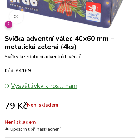
Klikněte pro zvětšení
?
Svíčka adventní válec 40×60 mm –
metalická zelená (4ks)
Svíčky ke zdobení adventních věnců.
Kód: 84169
Vysvětlivky k rostlinám
79
Kč
Není skladem
Není skladem