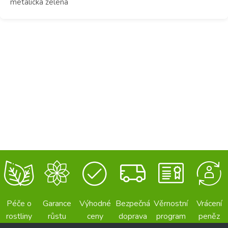
metalická zelená
Péče o
Garance
Výhodné
Bezpečná
Věrnostní
Vrácení
rostliny
růstu
ceny
doprava
program
peněz