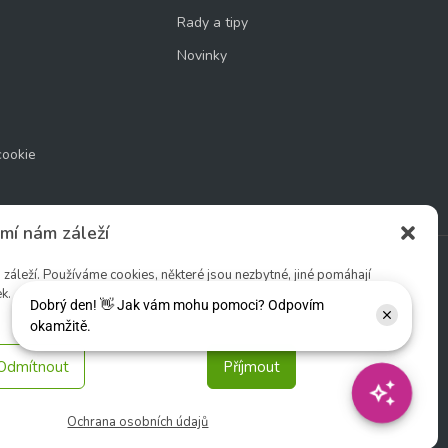
Rady a tipy
Novinky
cookie
mí nám záleží
áleží. Používáme cookies, některé jsou nezbytné, jiné pomáhají
k.
Sledujte nás:
Odmítnout
Příjmout
Ochrana osobních údajů
tio s. r. o.