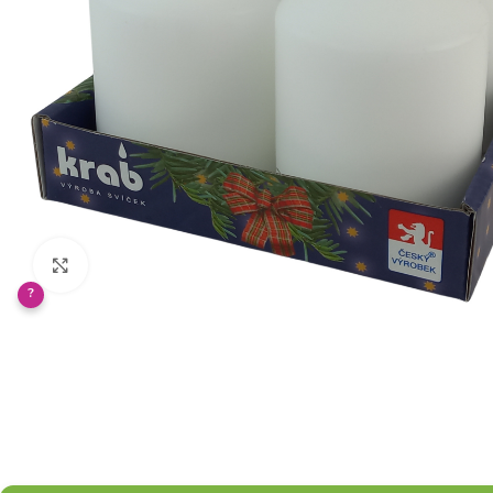
Klikněte pro zvětšení
?