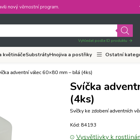
vili nový
věrnostní program
.
Vyhledat podle ID produktu
a květináče
Substráty
Hnojiva a postřiky
Ostatní kateg
íčka adventní válec 60×80 mm – bílá (4ks)
Svíčka advent
(4ks)
Svíčky ke zdobení adventních vě
Kód: 84193
Vysvětlivky k rostliná