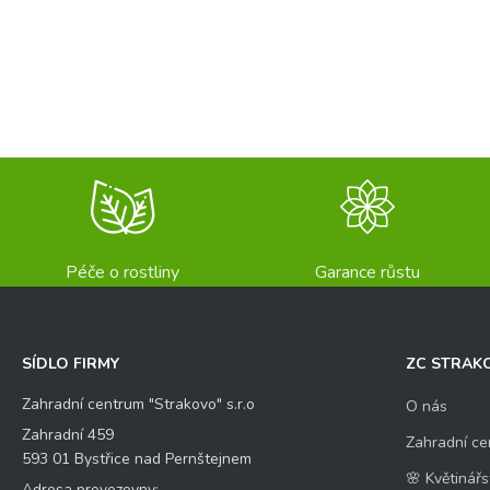
Péče o rostliny
Garance růstu
SÍDLO FIRMY
ZC STRAK
Zahradní centrum "Strakovo" s.r.o
O nás
Zahradní 459
Zahradní ce
593 01 Bystřice nad Pernštejnem
🌸 Květinářs
Adresa provozovny: