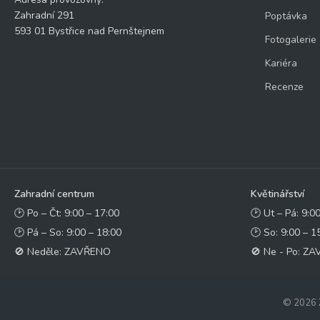
Zahradní 291
Poptávka
593 01 Bystřice nad Pernštejnem
Fotogalerie
Kariéra
Recenze
Zahradní centrum
Květinářství
🕑 Po – Čt: 9:00 – 17:00
🕑 Ut – Pá: 9:0
🕑 Pá – So: 9:00 – 18:00
🕑 So: 9:00 – 1
🚫 Neděle: ZAVŘENO
🚫 Ne - Po: Z
© 2026 Z