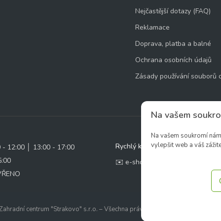
Nejčastější dotazy (FAQ)
Reklamace
Doprava, platba a balné
Ochrana osobních údajů
Zásady používání souborů 
Na vašem soukro
Na vašem soukromí nám z
vylepšit web a váš zážite
Rychlý kontakt:
0 - 12:00 │ 13:00 - 17:00
5:00
✉️ e-shop@zcstrakovo.cz
AVŘENO
ahradní centrum "Strakovo" s.r.o. – Všechna práva vyhrazena. | Vytvořilo
ine