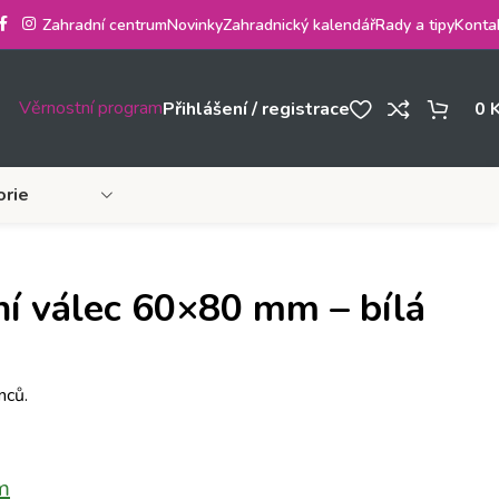
Zahradní centrum
Novinky
Zahradnický kalendář
Rady a tipy
Konta
Věrnostní program
Přihlášení / registrace
0
orie
ní válec 60×80 mm – bílá
nců.
m