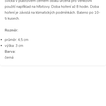
Svíčka v plastovém černém obalu určená pro venkovní
použití například na hřbitovy. Doba hoření až 8 hodin. Doba
hoření je závislá na klimatických podmínkách. Baleno po 10-
ti kusech.
Rozměr:
průměr: 4,5 cm
výška: 3 cm
Barva:
černá