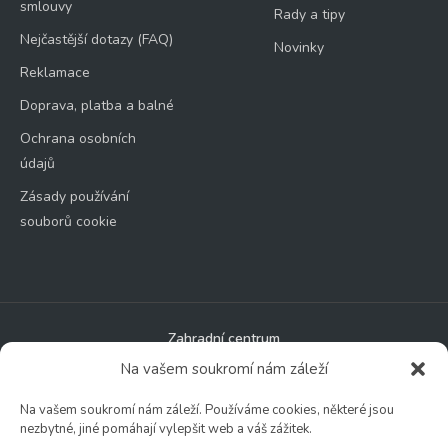
smlouvy
Rady a tipy
Nejčastější dotazy (FAQ)
Novinky
Reklamace
Doprava, platba a balné
Ochrana osobních
údajů
Zásady používání
souborů cookie
Zahradní centrum
🕑 Po – Čt: 9:00 – 17:00
Na vašem soukromí nám záleží
🕑 Pá – So: 9:00 – 18:00
Na vašem soukromí nám záleží. Používáme cookies, některé jsou
🚫 Neděle: ZAVŘENO
nezbytné, jiné pomáhají vylepšit web a váš zážitek.