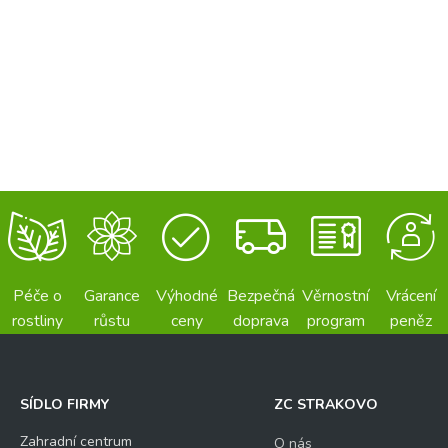
Péče o
Garance
Výhodné
Bezpečná
Věrnostní
Vrácení
rostliny
růstu
ceny
doprava
program
peněz
SÍDLO FIRMY
ZC STRAKOVO
Zahradní centrum
O nás