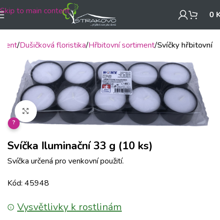
Skip to main content
0
iment
Dušičková floristika
Hřbitovní sortiment
Svíčky hřbitovní
Klikněte pro zvětšení
?
Svíčka Iluminační 33 g (10 ks)
Svíčka určená pro venkovní použití.
Kód: 45948
Vysvětlivky k rostlinám