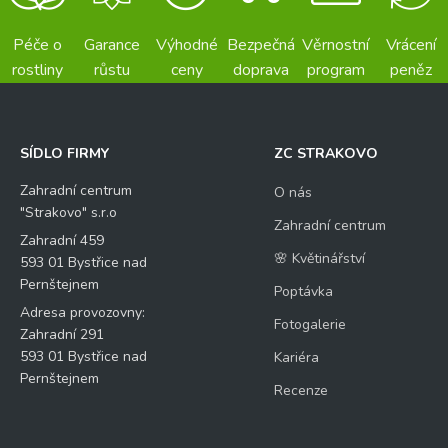
Péče o
Garance
Výhodné
Bezpečná
Věrnostní
Vrácení
rostliny
růstu
ceny
doprava
program
peněz
SÍDLO FIRMY
ZC STRAKOVO
Zahradní centrum
O nás
"Strakovo" s.r.o
Zahradní centrum
Zahradní 459
🌸 Květinářství
593 01 Bystřice nad
Pernštejnem
Poptávka
Adresa provozovny:
Fotogalerie
Zahradní 291
593 01 Bystřice nad
Kariéra
Pernštejnem
Recenze