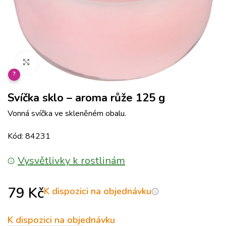
Klikněte pro zvětšení
?
Svíčka sklo – aroma růže 125 g
Vonná svíčka ve skleněném obalu.
Kód: 84231
Vysvětlivky k rostlinám
79
Kč
K dispozici na objednávku
K dispozici na objednávku