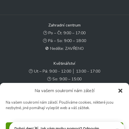
Zahradní centrum
🕑 Po – Čt: 9:00 – 17:00
🕑 Pá – So: 9:00 – 18:00
🚫 Neděle: ZAVŘENO
Květinářství
🕑 Ut – Pá: 9:00 - 12:00 │ 13:00 - 17:00
🕑 So: 9:00 – 15:00
🚫 Ne - Po: ZAVŘENO
Na vašem soukromí nám záleží
Rychlý kontakt:
Na vašem soukromí nám záleží. Používáme cookies, některé jsou
nezbytné, jiné pomáhají vylepšit web a váš zážitek.
✉️ e-shop@zcstrakovo.cz
Sledujte nás:
Příjmout