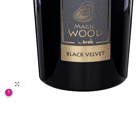
Klikněte pro zvětšení
?