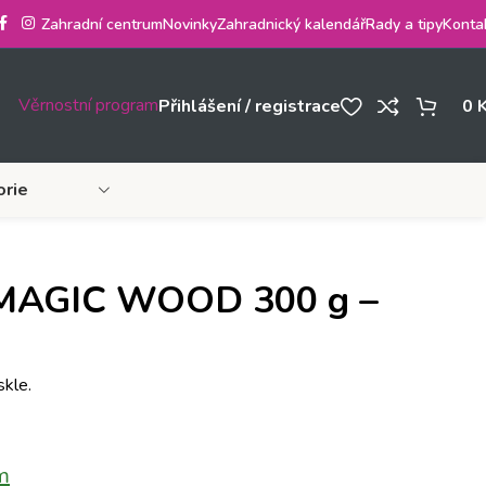
Zahradní centrum
Novinky
Zahradnický kalendář
Rady a tipy
Konta
Věrnostní program
Přihlášení / registrace
0
orie
– MAGIC WOOD 300 g –
skle.
m