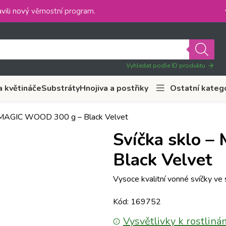
vili nový
věrnostní program
.
Vyhledat podle ID produktu
a květináče
Substráty
Hnojiva a postřiky
Ostatní kateg
– MAGIC WOOD 300 g – Black Velvet
Svíčka sklo 
Black Velvet
Vysoce kvalitní vonné svíčky ve 
Kód: 169752
Vysvětlivky k rostliná