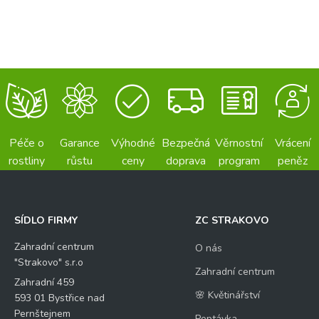
Péče o
Garance
Výhodné
Bezpečná
Věrnostní
Vrácení
rostliny
růstu
ceny
doprava
program
peněz
SÍDLO FIRMY
ZC STRAKOVO
Zahradní centrum
O nás
"Strakovo" s.r.o
Zahradní centrum
Zahradní 459
🌸 Květinářství
593 01 Bystřice nad
Pernštejnem
Poptávka