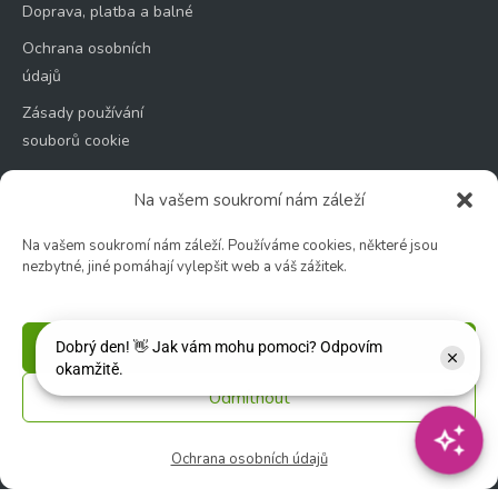
Doprava, platba a balné
Ochrana osobních
údajů
Zásady používání
souborů cookie
Na vašem soukromí nám záleží
Na vašem soukromí nám záleží. Používáme cookies, některé jsou
nezbytné, jiné pomáhají vylepšit web a váš zážitek.
Zahradní centrum
🕑 Po – Čt: 9:00 – 17:00
🕑 Pá – So: 9:00 – 18:00
Příjmout
🚫 Neděle: ZAVŘENO
Odmítnout
Květinářství
🕑 Ut – Pá: 9:00 - 12:00 │ 13:00 - 17:00
Ochrana osobních údajů
🕑 So: 9:00 – 15:00