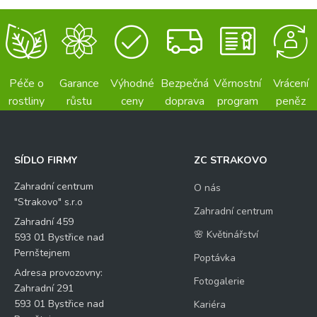
Péče o
Garance
Výhodné
Bezpečná
Věrnostní
Vrácení
rostliny
růstu
ceny
doprava
program
peněz
SÍDLO FIRMY
ZC STRAKOVO
Zahradní centrum
O nás
"Strakovo" s.r.o
Zahradní centrum
Zahradní 459
🌸 Květinářství
593 01 Bystřice nad
Pernštejnem
Poptávka
Adresa provozovny:
Fotogalerie
Zahradní 291
593 01 Bystřice nad
Kariéra