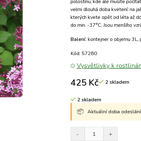
polostínu, kde ale musíte počít
velmi dlouhá doba kvetení: na ja
kterých kvete opět od léta až d
do min. -37°C. Jsou menšího vzr
Balení:
kontejner o objemu 3L, 
Kód: 57280
Vysvětlivky k rostliná
425
Kč
2 skladem
2 skladem
Aktuální doba odeslání 