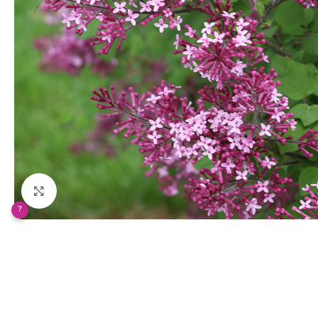
Klikněte pro zvětšení
?