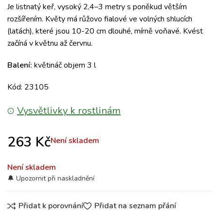
Je listnatý keř, vysoký 2,4–3 metry s poněkud větším
rozšířením.
Květy má růžovo fialové ve volných shlucích
(latách), které jsou 10-20 cm dlouhé, mírně voňavé. Kvést
začíná
v květnu až červnu.
Balení:
květináč objem 3 l
Kód: 23105
Vysvětlivky k rostlinám
263
Kč
Není skladem
Není skladem
Přidat k porovnání
Přidat na seznam přání