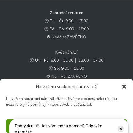
Zahradní centrum
🕑 Po – Čt: 9:00 – 17:00
🕑 Pá – So: 9:00 – 18:00
🚫 Neděle: ZAVŘENO
Květinářství
🕑 Ut – Pá: 9:00 - 12:00 │ 13:00 - 17:00
🕑 So: 9:00 – 15:00
🚫 Ne - Po: ZAVŘENO
Na vašem soukromí nám záleží
Rychlý kontakt:
Na vašem soukromí nám záleží. Používáme cookies, některé jsou
✉️ e-shop@zcstrakovo.cz
nezbytné, jiné pomáhají vylepšit web a váš zážitek.
Sledujte nás:
Příjmout