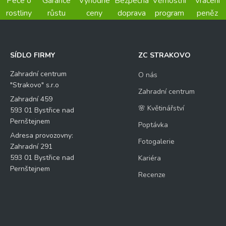
Péče o
Garance
Výhodné
Bezpečná
Věrnostní
Vrácení
rostliny
růstu
ceny
doprava
program
peněz
SÍDLO FIRMY
ZC STRAKOVO
Zahradní centrum
O nás
"Strakovo" s.r.o
Zahradní centrum
Zahradní 459
🌸 Květinářství
593 01 Bystřice nad
Pernštejnem
Poptávka
Adresa provozovny:
Fotogalerie
Zahradní 291
593 01 Bystřice nad
Kariéra
Pernštejnem
Recenze