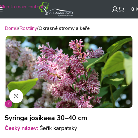
Skip to main content
0
Domů
Rostliny
Okrasné stromy a keře
Klikněte pro zvětšení
?
Syringa josikaea 30–40 cm
Český název:
Šeřík karpatský.