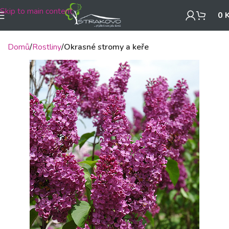
Skip to main content
0
Domů
Rostliny
Okrasné stromy a keře