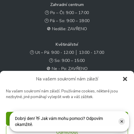
Zahradní centrum
🕑 Po – Čt: 9:00 – 17:00
🕑 Pá – So: 9:00 – 18:00
🚫 Neděle: ZAVŘENO
Květinářství
🕑 Ut – Pá: 9:00 - 12:00 │ 13:00 - 17:00
🕑 So: 9:00 – 15:00
🚫 Ne - Po: ZAVŘENO
Na vašem soukromí nám záleží
Rychlý kontakt:
Na vašem soukromí nám záleží. Používáme cookies, některé jsou
✉️ e-shop@zcstrakovo.cz
nezbytné, jiné pomáhají vylepšit web a váš zážitek.
Sledujte nás:
Příjmout
Odmítnout