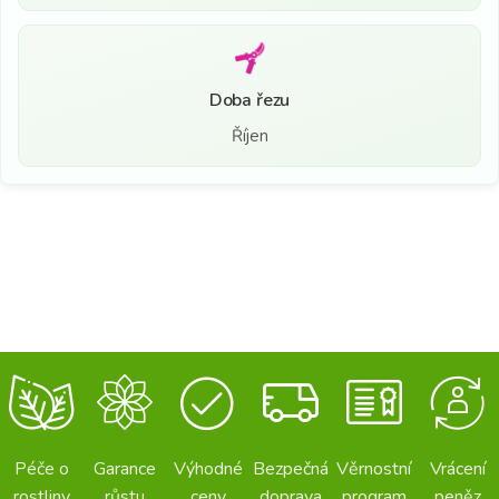
Doba řezu
Říjen
Péče o
Garance
Výhodné
Bezpečná
Věrnostní
Vrácení
rostliny
růstu
ceny
doprava
program
peněz