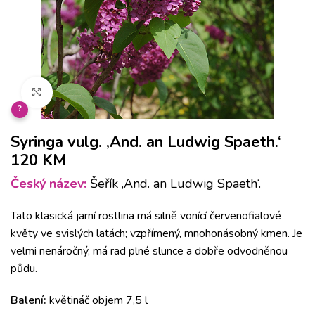
Klikněte pro zvětšení
?
Syringa vulg. ‚And. an Ludwig Spaeth.‘
120 KM
Český název:
Šeřík ‚And. an Ludwig Spaeth‘.
Tato klasická jarní rostlina má silně vonící červenofialové
květy ve svislých latách;
vzpřímený, mnohonásobný kmen. Je
velmi nenáročný, má rad
plné slunce a dobře odvodněnou
půdu.
Balení:
květináč objem 7,5 l