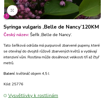
Klikněte pro zvětšení
?
Syringa vulgaris ‚Belle de Nancy’120KM
Český název:
Šeřík ‚Belle de Nancy‘.
Tato šeříková odrůda má purpurově zbarvené pupeny, které
se otevírají do dvojitě růžově zbarvených květů a vydávají
intenzivní vůni. Rostlina může dosáhnout velikosti tří až čtyř
metrů.
Balení:
květináč objem 4,5 l
Kód: 25776
Vysvětlivky k rostlinám