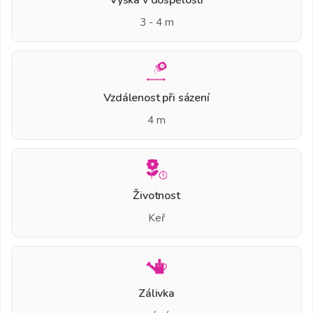
3 - 4 m
Vzdálenost při sázení
4 m
Životnost
Keř
Zálivka