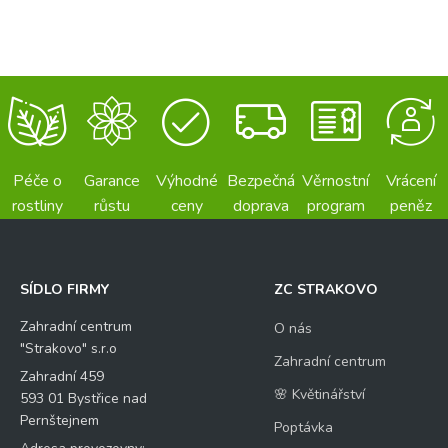
Péče o
Garance
Výhodné
Bezpečná
Věrnostní
Vrácení
rostliny
růstu
ceny
doprava
program
peněz
SÍDLO FIRMY
ZC STRAKOVO
Zahradní centrum
O nás
"Strakovo" s.r.o
Zahradní centrum
Zahradní 459
🌸 Květinářství
593 01 Bystřice nad
Pernštejnem
Poptávka