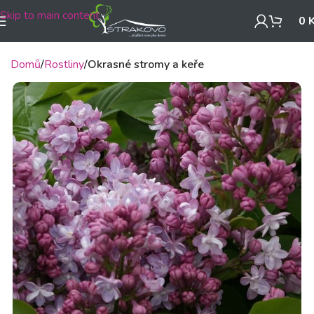
Skip to main content
0
Domů
Rostliny
Okrasné stromy a keře