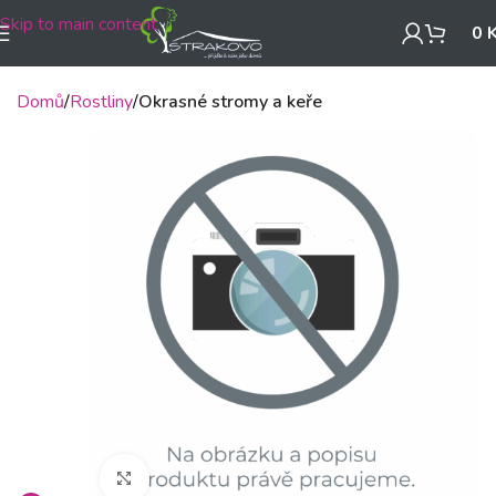
Skip to main content
0
Domů
Rostliny
Okrasné stromy a keře
Klikněte pro zvětšení