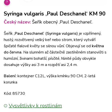
?
Syringa vulgaris ‚Paul Deschanel‘ KM 90
Český název:
Šeřík obecný ‚Paul Deschanel‘.
Šeřík
‚Paul Deschanel‘ (Syringa vulgaris)
je vzpřímený,
hustý, rozvětvený velký keř nebo strom, který vytváří
špičaté fialové květy se silnou vůní. Objevují se od
května
do června
. Na slunném až částečně zastíněném stanovišti s
humózní, živinami bohatší, písčité, hlinité půdy obvykle
dosahuje výšky asi 3 m a rozpětí asi 2,4 m.
Balení:
kontejner C12L, výška kmínku 90 CM, 2-letá
korunka
Kód: 85730
Vysvětlivky k rostlinám