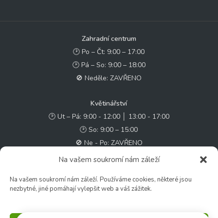
Zahradní centrum
🕑 Po – Čt: 9:00 – 17:00
🕑 Pá – So: 9:00 – 18:00
🚫 Neděle: ZAVŘENO
Květinářství
🕑 Ut – Pá: 9:00 - 12:00 │ 13:00 - 17:00
🕑 So: 9:00 – 15:00
🚫 Ne - Po: ZAVŘENO
Na vašem soukromí nám záleží
Rychlý kontakt:
Na vašem soukromí nám záleží. Používáme cookies, některé jsou
✉️ e-shop@zcstrakovo.cz
nezbytné, jiné pomáhají vylepšit web a váš zážitek.
Sledujte nás: