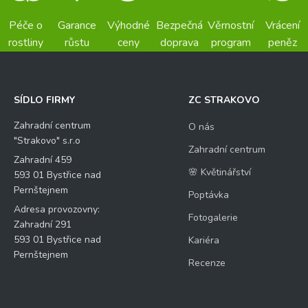
Péče o
Garance
Výhodné
Bezpečná
Věrnostní
Vrácení
rostliny
růstu
ceny
doprava
program
peněz
SÍDLO FIRMY
ZC STRAKOVO
Zahradní centrum
O nás
"Strakovo" s.r.o
Zahradní centrum
Zahradní 459
🌸 Květinářství
593 01 Bystřice nad
Pernštejnem
Poptávka
Adresa provozovny:
Fotogalerie
Zahradní 291
593 01 Bystřice nad
Kariéra
Pernštejnem
Recenze