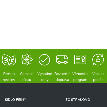
Péče o
Garance
Výhodné
Bezpečná
Věrnostní
Vrácení
rostliny
růstu
ceny
doprava
program
peněz
SÍDLO FIRMY
ZC STRAKOVO