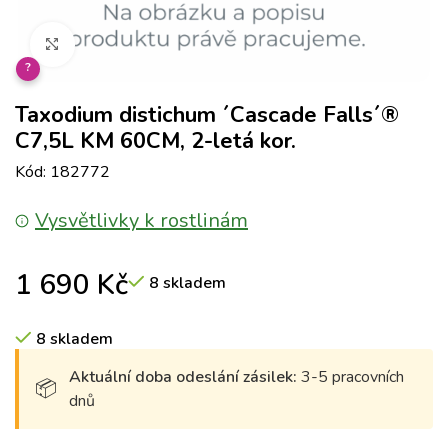
Klikněte pro zvětšení
?
Taxodium distichum ´Cascade Falls´®
C7,5L KM 60CM, 2-letá kor.
Kód: 182772
Vysvětlivky k rostlinám
1 690
Kč
8 skladem
8 skladem
Aktuální doba odeslání zásilek:
3-5 pracovních
dnů