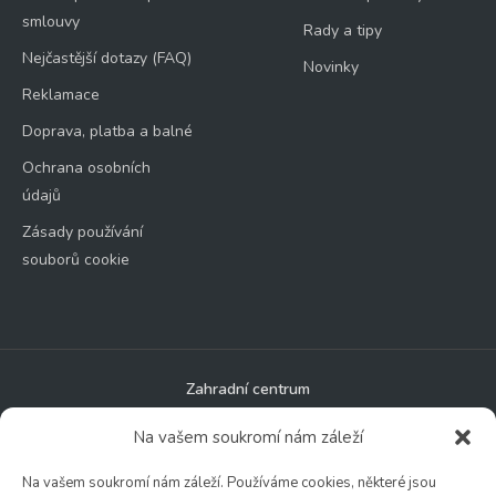
smlouvy
Rady a tipy
Nejčastější dotazy (FAQ)
Novinky
Reklamace
Doprava, platba a balné
Ochrana osobních
údajů
Zásady používání
souborů cookie
Zahradní centrum
🕑 Po – Čt: 9:00 – 17:00
Na vašem soukromí nám záleží
🕑 Pá – So: 9:00 – 18:00
🚫 Neděle: ZAVŘENO
Na vašem soukromí nám záleží. Používáme cookies, některé jsou