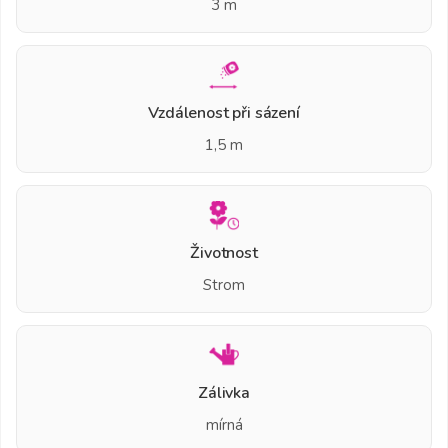
3 m
Vzdálenost při sázení
1,5 m
Životnost
Strom
Zálivka
mírná