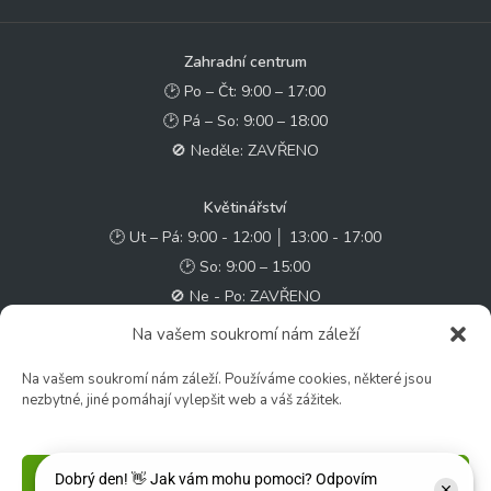
Zahradní centrum
🕑 Po – Čt: 9:00 – 17:00
🕑 Pá – So: 9:00 – 18:00
🚫 Neděle: ZAVŘENO
Květinářství
🕑 Ut – Pá: 9:00 - 12:00 │ 13:00 - 17:00
🕑 So: 9:00 – 15:00
🚫 Ne - Po: ZAVŘENO
Na vašem soukromí nám záleží
Rychlý kontakt:
Na vašem soukromí nám záleží. Používáme cookies, některé jsou
✉️ e-shop@zcstrakovo.cz
nezbytné, jiné pomáhají vylepšit web a váš zážitek.
Sledujte nás:
Příjmout