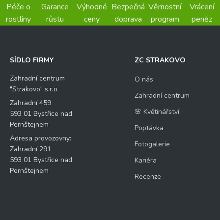
Péče o
Garance
Výhodné
Bezpečná
Věrnostní
Vrácení
rostliny
růstu
ceny
doprava
program
peněz
SÍDLO FIRMY
ZC STRAKOVO
Zahradní centrum
O nás
"Strakovo" s.r.o
Zahradní centrum
Zahradní 459
🌸 Květinářství
593 01 Bystřice nad
Pernštejnem
Poptávka
Adresa provozovny:
Fotogalerie
Zahradní 291
593 01 Bystřice nad
Kariéra
Pernštejnem
Recenze