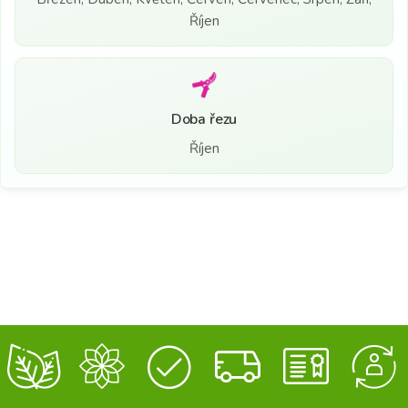
Říjen
Doba řezu
Říjen