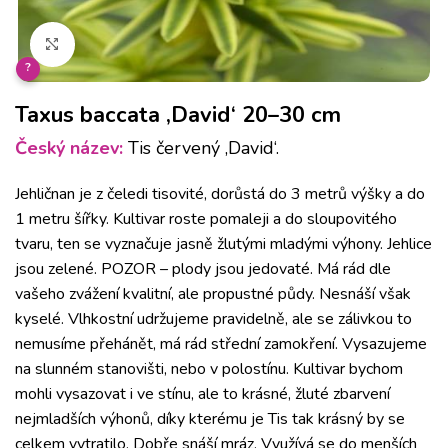
Klikněte pro zvětšení
?
Taxus baccata ‚David‘ 20–30 cm
Český název:
Tis červený ‚David‘.
Jehličnan je z čeledi tisovité, dorůstá do 3 metrů výšky a do
1 metru šířky. Kultivar roste pomaleji a do sloupovitého
tvaru, ten se vyznačuje jasně žlutými mladými výhony. Jehlice
jsou zelené. POZOR – plody jsou jedovaté. Má rád dle
vašeho zvážení kvalitní, ale propustné půdy. Nesnáší však
kyselé. Vlhkostní udržujeme pravidelně, ale se zálivkou to
nemusíme přehánět, má rád střední zamokření. Vysazujeme
na slunném stanovišti, nebo v polostínu. Kultivar bychom
mohli vysazovat i ve stínu, ale to krásné, žluté zbarvení
nejmladších výhonů, díky kterému je Tis tak krásný by se
celkem vytratilo. Dobře snáší mráz. Využívá se do menších