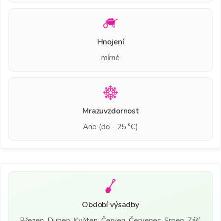
Hnojení
mírné
Mrazuvzdornost
Ano (do - 25 °C)
Období výsadby
Březen, Duben, Květen, Červen, Červenec, Srpen, Září,