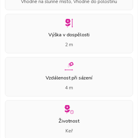
Vhodné na slunné místo, Vhodné do polostínu
Výška v dospělosti
2 m
Vzdálenost při sázení
4 m
Životnost
Keř