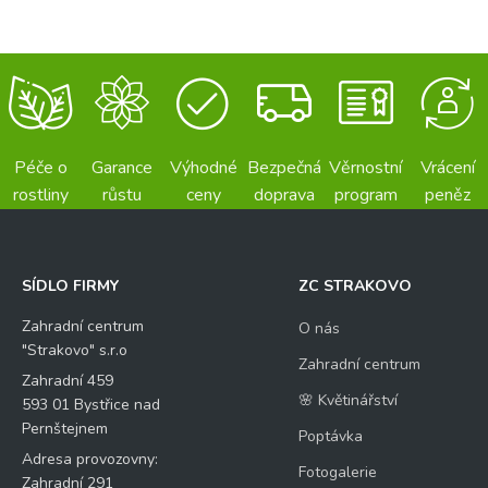
Péče o
Garance
Výhodné
Bezpečná
Věrnostní
Vrácení
rostliny
růstu
ceny
doprava
program
peněz
SÍDLO FIRMY
ZC STRAKOVO
Zahradní centrum
O nás
"Strakovo" s.r.o
Zahradní centrum
Zahradní 459
🌸 Květinářství
593 01 Bystřice nad
Pernštejnem
Poptávka
Adresa provozovny:
Fotogalerie
Zahradní 291