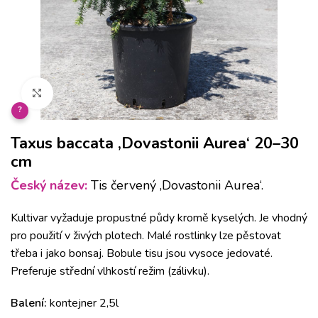
Klikněte pro zvětšení
?
Taxus baccata ‚Dovastonii Aurea‘ 20–30
cm
Český název:
Tis červený ‚Dovastonii Aurea‘.
Kultivar vyžaduje propustné půdy kromě kyselých. Je vhodný
pro použití v živých plotech. Malé rostlinky lze pěstovat
třeba i jako bonsaj. Bobule tisu jsou vysoce jedovaté.
Preferuje střední vlhkostí režim (zálivku).
Balení:
kontejner 2,5l