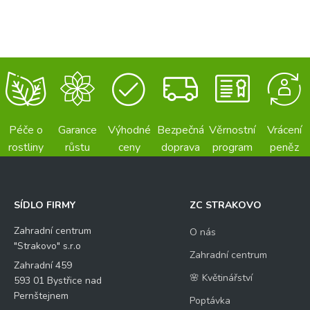
Péče o
Garance
Výhodné
Bezpečná
Věrnostní
Vrácení
rostliny
růstu
ceny
doprava
program
peněz
SÍDLO FIRMY
ZC STRAKOVO
Zahradní centrum
O nás
"Strakovo" s.r.o
Zahradní centrum
Zahradní 459
🌸 Květinářství
593 01 Bystřice nad
Pernštejnem
Poptávka