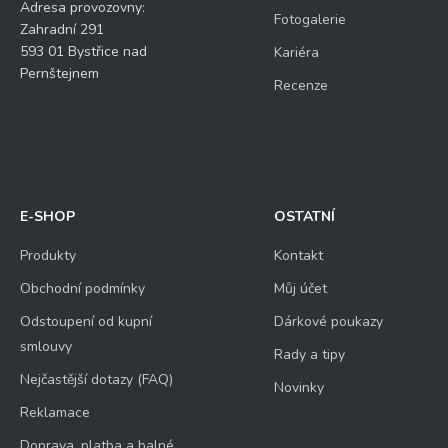
Adresa provozovny:
Fotogalerie
Zahradní 291
593 01 Bystřice nad
Kariéra
Pernštejnem
Recenze
E-SHOP
OSTATNÍ
Produkty
Kontakt
Obchodní podmínky
Můj účet
Odstoupení od kupní
Dárkové poukazy
smlouvy
Rady a tipy
Nejčastější dotazy (FAQ)
Novinky
Reklamace
Doprava, platba a balné