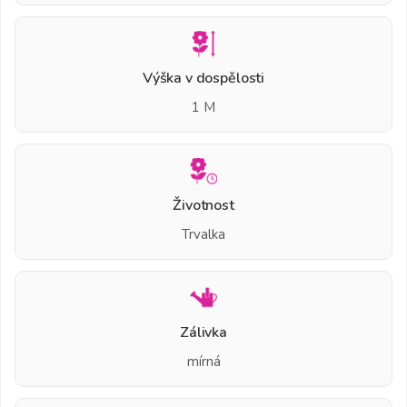
Výška v dospělosti
1 M
Životnost
Trvalka
Zálivka
mírná