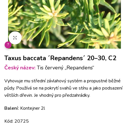
Klikněte pro zvětšení
?
Taxus baccata ´Repandens´ 20–30, C2
Český název:
Tis červený „Repandens“
Vyhovuje mu střední závlahový systém a propustné běžné
půdy. Používá se na pokrytí svahů ve stínu a jako podsazení
větších dřevin. Je vhodný pro předzahrádky.
Balení:
Kontejner 2l
Kód: 20725