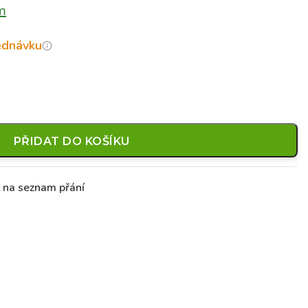
m
jednávku
PŘIDAT DO KOŠÍKU
t na seznam přání