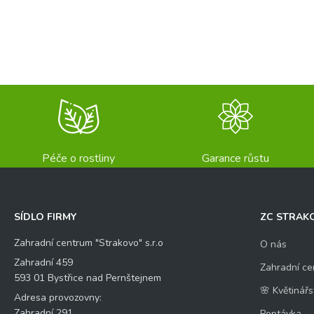
Péče o rostliny
Garance růstu
SÍDLO FIRMY
ZC STRAK
Zahradní centrum "Strakovo" s.r.o
O nás
Zahradní 459
Zahradní ce
593 01 Bystřice nad Pernštejnem
🌸 Květinářs
Adresa provozovny:
Zahradní 291
Poptávka