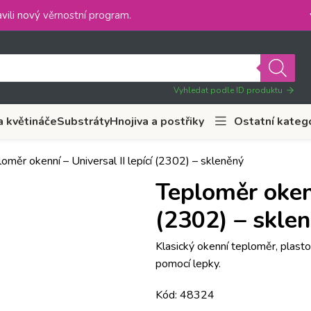
vili nový
věrnostní program
.
Vyhledat podle ID produktu
a květináče
Substráty
Hnojiva a postřiky
Ostatní kateg
oměr okenní – Universal II lepící (2302) – skleněný
Teploměr okenn
(2302) – skle
Klasický okenní teploměr, plas
pomocí lepky.
Kód: 48324