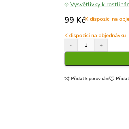
Vysvětlivky k rostliná
99
Kč
K dispozici na ob
K dispozici na objednávku
Přidat k porovnání
Přida