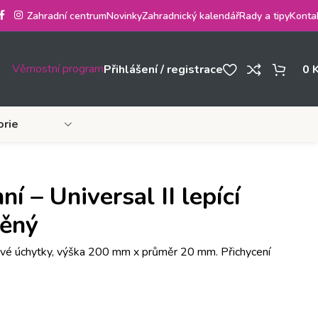
Zahradní centrum
Novinky
Zahradnický kalendář
Rady a tipy
Konta
Věrnostní program
Přihlášení / registrace
0
orie
í – Universal II lepící
něný
tové úchytky, výška 200 mm x průměr 20 mm. Přichycení