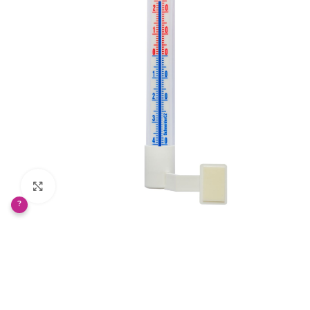
Klikněte pro zvětšení
?