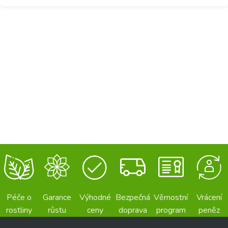
Péče o
Garance
Výhodné
Bezpečná
Věrnostní
Vrácení
rostliny
růstu
ceny
doprava
program
peněz