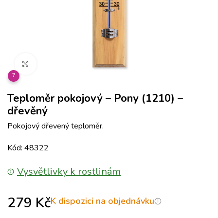
Klikněte pro zvětšení
?
Teploměr pokojový – Pony (1210) –
dřevěný
Pokojový dřevený teploměr.
Kód: 48322
Vysvětlivky k rostlinám
279
Kč
K dispozici na objednávku