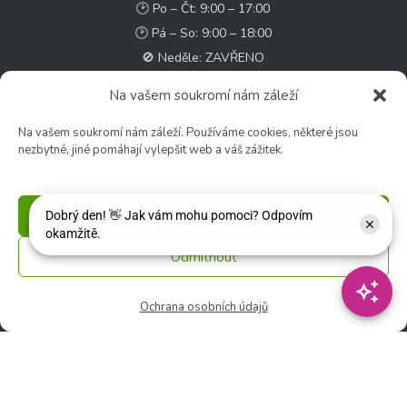
🕑 Po – Čt: 9:00 – 17:00
🕑 Pá – So: 9:00 – 18:00
🚫 Neděle: ZAVŘENO
Na vašem soukromí nám záleží
Květinářství
🕑 Ut – Pá: 9:00 - 12:00 │ 13:00 - 17:00
Na vašem soukromí nám záleží. Používáme cookies, některé jsou
nezbytné, jiné pomáhají vylepšit web a váš zážitek.
🕑 So: 9:00 – 15:00
🚫 Ne - Po: ZAVŘENO
Příjmout
Rychlý kontakt:
✉️ e-shop@zcstrakovo.cz
Odmítnout
Sledujte nás:
Ochrana osobních údajů
© 2026 Zahradní centrum "Strakovo" s.r.o. – Všechna práva vyhrazena. |