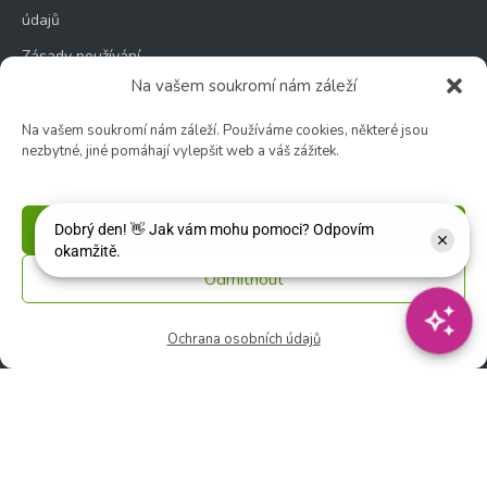
údajů
Zásady používání
souborů cookie
Na vašem soukromí nám záleží
Na vašem soukromí nám záleží. Používáme cookies, některé jsou
nezbytné, jiné pomáhají vylepšit web a váš zážitek.
Zahradní centrum
Příjmout
🕑 Po – Čt: 9:00 – 17:00
🕑 Pá – So: 9:00 – 18:00
Odmítnout
🚫 Neděle: ZAVŘENO
Ochrana osobních údajů
Květinářství
🕑 Ut – Pá: 9:00 - 12:00 │ 13:00 - 17:00
🕑 So: 9:00 – 15:00
🚫 Ne - Po: ZAVŘENO