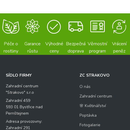
Péče o
Garance
Výhodné
Bezpečná
Věrnostní
Vrácení
rostliny
růstu
ceny
doprava
program
peněz
SÍDLO FIRMY
ZC STRAKOVO
Zahradní centrum
O nás
"Strakovo" s.r.o
Zahradní centrum
Zahradní 459
🌸 Květinářství
593 01 Bystřice nad
Pernštejnem
Poptávka
Adresa provozovny:
Fotogalerie
Zahradní 291