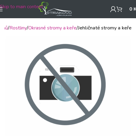
Skip to main content
0
omů
Rostliny
Okrasné stromy a keře
Jehličnaté stromy a keře