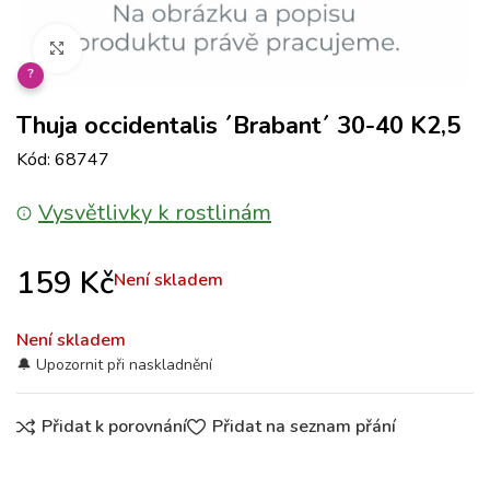
Klikněte pro zvětšení
?
Thuja occidentalis ´Brabant´ 30-40 K2,5
Kód: 68747
Vysvětlivky k rostlinám
159
Kč
Není skladem
Není skladem
Přidat k porovnání
Přidat na seznam přání