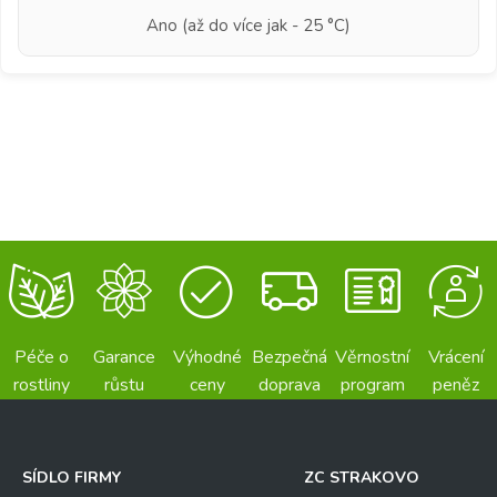
Ano (až do více jak - 25 °C)
Péče o
Garance
Výhodné
Bezpečná
Věrnostní
Vrácení
rostliny
růstu
ceny
doprava
program
peněz
SÍDLO FIRMY
ZC STRAKOVO