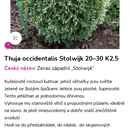
Klikněte pro zvětšení
?
Thuja occidentalis Stolwijk 20–30 K2,5
Český název:
Zerav západní „Stolwijk“
Kuželovitě rostoucí kultivar, jehož větvičky jsou světle
zelené se žlutými špičkami. Jehlice jsou ploché, šupinovité.
Tento jehličnan je jednodomou dřevinou.
Vyhovuje mu stanoviště vlhčí s propustnými půdami, ideálně
na slunci. Je plně mrazuvzdorný a dobře snáší znečištěné
ovzduší.
Hodí se do předzahrádek, do nádob, do skupinových