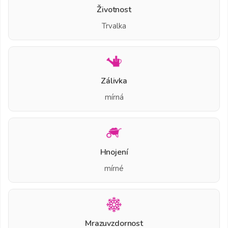
Životnost
Trvalka
Zálivka
mírná
Hnojení
mírné
Mrazuvzdornost