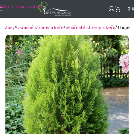
Skip to main content
0
ostliny
Okrasné stromy a keře
Jehličnaté stromy a keře
Thuje