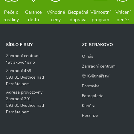
Péče o
Garance
Výhodné
Bezpečná
Věrnostní
Vrácení
rostliny
růstu
ceny
doprava
program
peněz
SÍDLO FIRMY
ZC STRAKOVO
Zahradní centrum
O nás
"Strakovo" s.r.o
Zahradní centrum
Zahradní 459
🌸 Květinářství
593 01 Bystřice nad
Pernštejnem
Poptávka
Adresa provozovny:
Fotogalerie
Zahradní 291
593 01 Bystřice nad
Kariéra
Pernštejnem
Recenze