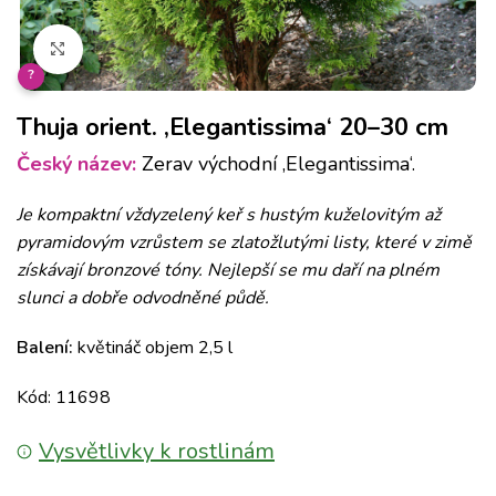
Klikněte pro zvětšení
?
Thuja orient. ‚Elegantissima‘ 20–30 cm
Český název:
Zerav východní ‚Elegantissima‘.
Je kompaktní vždyzelený keř s hustým kuželovitým až
pyramidovým vzrůstem se zlatožlutými listy, které v zimě
získávají bronzové tóny. Nejlepší se mu daří na plném
slunci
a dobře odvodněné půdě.
Balení:
květináč objem 2,5 l
Kód: 11698
Vysvětlivky k rostlinám