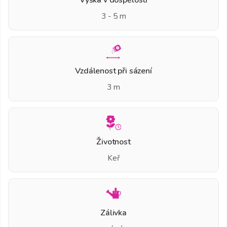
3 - 5 m
Vzdálenost při sázení
3 m
Životnost
Keř
Zálivka