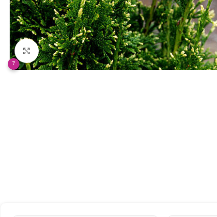
Klikněte pro zvětšení
?