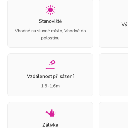
Stanoviště
Vý
Vhodné na slunné místo, Vhodné do
polostínu
Vzdálenost při sázení
1,3-1,6m
Zálivka