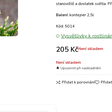
stanoviště a dostatek světla. 
Balení
: kontejner 2,5l
Kód: 5014
Vysvětlivky k rostliná
205
Kč
Není skladem
Není skladem
Přidat k porovnání
Přida