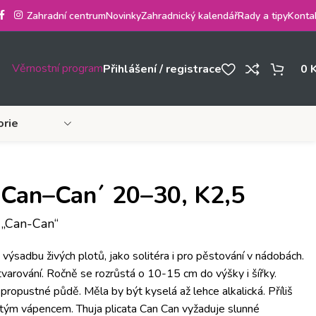
Zahradní centrum
Novinky
Zahradnický kalendář
Rady a tipy
Konta
Věrnostní program
Přihlášení / registrace
0
orie
 ´Can–Can´ 20–30, K2,5
 „Can-Can“
o výsadbu živých plotů, jako solitéra i pro pěstování v nádobách.
varování. Ročně se rozrůstá o 10-15 cm do výšky i šířky.
í propustné půdě. Měla by být kyselá až lehce alkalická. Příliš
ým vápencem. Thuja plicata Can Can vyžaduje slunné