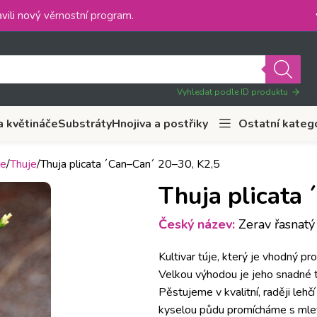
vili nový
věrnostní program
.
Vyhledat podle ID produktu
a květináče
Substráty
Hnojiva a postřiky
Ostatní kateg
ře
Thuje
Thuja plicata ´Can–Can´ 20–30, K2,5
Thuja plicata
Český název:
Zerav řasnatý
Kultivar túje, který je vhodný pr
Velkou výhodou je jeho snadné t
Pěstujeme v kvalitní, raději lehč
kyselou půdu promícháme s mlet