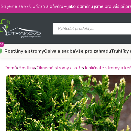
Skip to main content
ěkujeme za vaši přízeň a důvěru – jako odměnu jsme pro vás připra
OP
Rostliny a stromy
Osiva a sadba
Vše pro zahradu
Truhlíky 
Domů
Rostliny
Okrasné stromy a keře
Jehličnaté stromy a ke