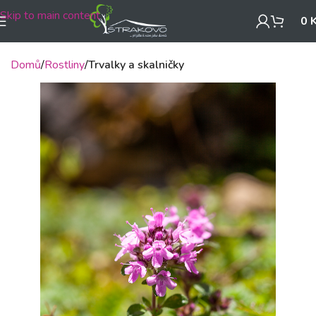
Skip to main content
0
Domů
Rostliny
Trvalky a skalničky