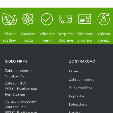
Péče o
Garance
Výhodné
Bezpečná
Věrnostní
Vrácení
rostliny
růstu
ceny
doprava
program
peněz
SÍDLO FIRMY
ZC STRAKOVO
Zahradní centrum
O nás
"Strakovo" s.r.o
Zahradní centrum
Zahradní 459
🌸 Květinářství
593 01 Bystřice nad
Pernštejnem
Poptávka
Adresa provozovny:
Fotogalerie
Zahradní 291
593 01 Bystřice nad
Kariéra