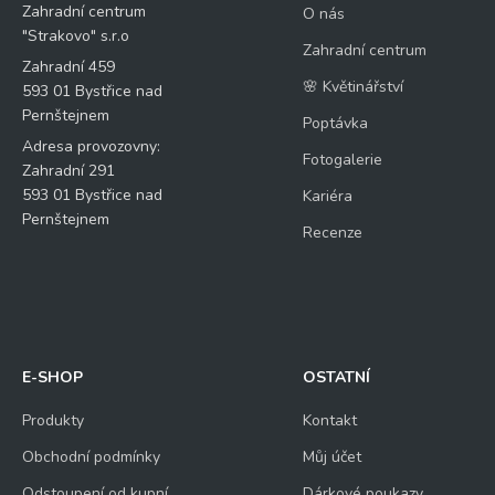
Zahradní centrum
O nás
"Strakovo" s.r.o
Zahradní centrum
Zahradní 459
🌸 Květinářství
593 01 Bystřice nad
Pernštejnem
Poptávka
Adresa provozovny:
Fotogalerie
Zahradní 291
593 01 Bystřice nad
Kariéra
Pernštejnem
Recenze
E-SHOP
OSTATNÍ
Produkty
Kontakt
Obchodní podmínky
Můj účet
Odstoupení od kupní
Dárkové poukazy