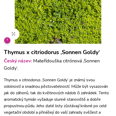
Klikněte pro zvětšení
?
Thymus x citriodorus ‚Sonnen Goldy‘
Český název:
Mateřídouška citrónová ‚Sonnen
Goldy‘.
Thymus x citriodorus ‚Sonnen Goldy‘ je známý svou
odolností a snadnou pěstovatelností. Může být vysazován
jak do záhonů, tak do květinových nádob či zahrádek. Tento
aromatický tymián vyžaduje slunné stanoviště a dobře
propustnou půdu. Jeho zlaté listy zůstávají krásné po celé
vegetační období a přinášejí do vaší zahrady svěžest a