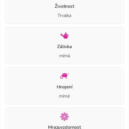
Životnost
Trvalka
Zálivka
mírná
Hnojení
mírné
Mrazuvzdornost