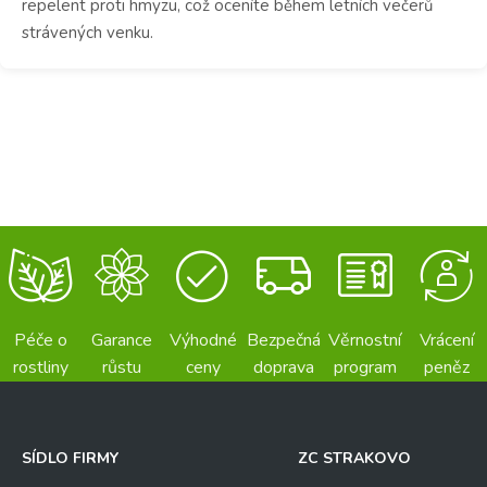
repelent proti hmyzu, což oceníte během letních večerů
strávených venku.
Péče o
Garance
Výhodné
Bezpečná
Věrnostní
Vrácení
rostliny
růstu
ceny
doprava
program
peněz
SÍDLO FIRMY
ZC STRAKOVO