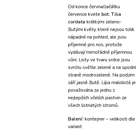
Od konce června/začátku
července kvete
bot. Tilia
cordata
krátkými zeleno-
žlutými květy, které nejsou tolik
nápadné na pohled, ale jsou
příjemné pro nos, protože
vydávají mimořádně příjemnou
vůni.
Listy ve tvaru srdce jsou
svrchu světle zelené a na spodní
straně modrozelené.
Na podzim
září jasně žlutě.
Lípa malolistá je
považována za jednu z
nejlepších včelích pastvin ze
všech listnatých stromů.
Balení:
kontejner – velikosti dle
variant