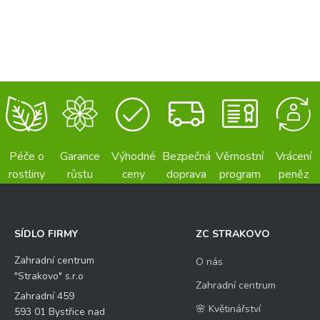
Péče o
Garance
Výhodné
Bezpečná
Věrnostní
Vrácení
rostliny
růstu
ceny
doprava
program
peněz
SÍDLO FIRMY
ZC STRAKOVO
Zahradní centrum
O nás
"Strakovo" s.r.o
Zahradní centrum
Zahradní 459
🌸 Květinářství
593 01 Bystřice nad