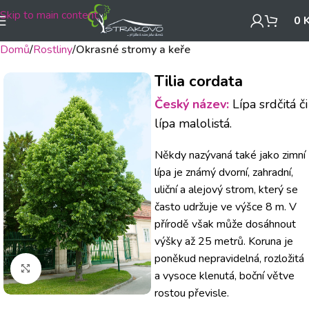
Skip to main content
0
Domů
Rostliny
Okrasné stromy a keře
Tilia cordata
Český název:
Lípa srdčitá či
lípa malolistá.
Někdy nazývaná také jako zimní
lípa je známý dvorní, zahradní,
uliční a alejový strom, který se
často udržuje ve výšce 8 m.
V
přírodě však může dosáhnout
výšky až 25 metrů.
Koruna je
poněkud nepravidelná, rozložitá
Klikněte pro zvětšení
a vysoce klenutá, boční větve
rostou převisle.