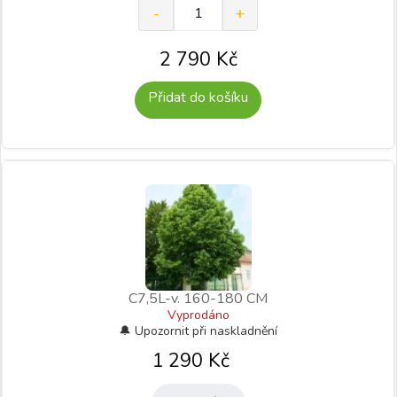
2 790
Kč
Přidat do košíku
C7,5L-v. 160-180 CM
Vyprodáno
1 290
Kč