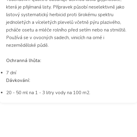
která je přijímaná listy. Přípravek působí neselektivně jako
listový systematický herbicid proti širokému spektru
jednoletých a víceletých plevelů včetně pýru plazivého,
pcháče osetu a mléče rolního před setím nebo na strniště.
Používá se v ovocných sadech, vinicích na orné i
nezemědělské půdě.
Ochranná lhůta:
7 dní
Dávkování:
20 - 50 ml na 1 - 3 litry vody na 100 m2.