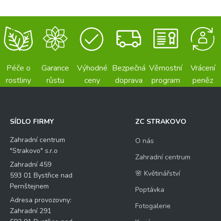
Péče o
Garance
Výhodné
Bezpečná
Věrnostní
Vrácení
rostliny
růstu
ceny
doprava
program
peněz
SÍDLO FIRMY
ZC STRAKOVO
Zahradní centrum
O nás
"Strakovo" s.r.o
Zahradní centrum
Zahradní 459
🌸 Květinářství
593 01 Bystřice nad
Pernštejnem
Poptávka
Adresa provozovny:
Fotogalerie
Zahradní 291