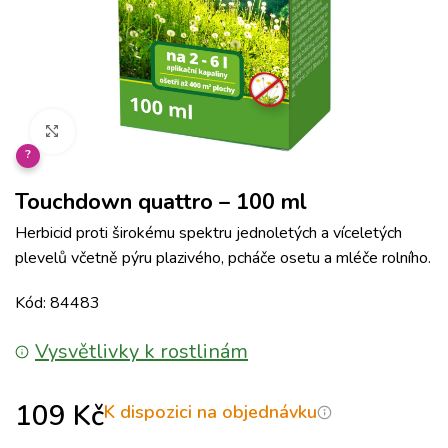
Klikněte pro zvětšení
?
Touchdown quattro – 100 ml
Herbicid proti širokému spektru jednoletých a víceletých
plevelů včetně pýru plazivého, pcháče osetu a mléče rolního.
Kód: 84483
Vysvětlivky k rostlinám
109
Kč
K dispozici na objednávku