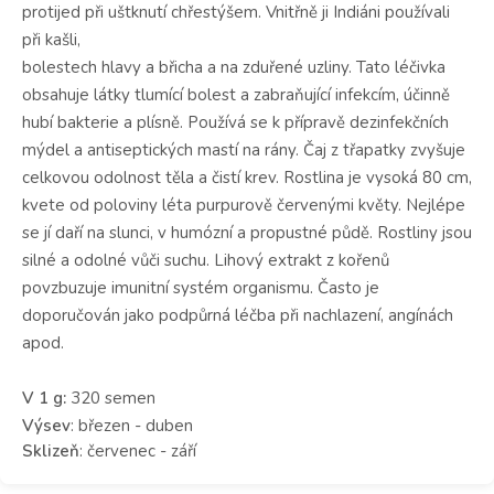
protijed při uštknutí chřestýšem. Vnitřně ji Indiáni používali
při kašli,
bolestech hlavy a břicha a na zduřené uzliny. Tato léčivka
obsahuje látky tlumící bolest a zabraňující infekcím, účinně
hubí bakterie a plísně. Používá se k přípravě dezinfekčních
mýdel a antiseptických mastí na rány. Čaj z třapatky zvyšuje
celkovou odolnost těla a čistí krev. Rostlina je vysoká 80 cm,
kvete od poloviny léta purpurově červenými květy. Nejlépe
se jí daří na slunci, v humózní a propustné půdě. Rostliny jsou
silné a odolné vůči suchu. Lihový extrakt z kořenů
povzbuzuje imunitní systém organismu. Často je
doporučován jako podpůrná léčba při nachlazení, angínách
apod.
V 1 g:
320 semen
Výsev
: březen - duben
Sklizeň
: červenec - září