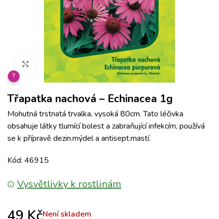
Klikněte pro zvětšení
?
Třapatka nachová – Echinacea 1g
Mohutná trstnatá trvalka, vysoká 80cm. Tato léčivka
obsahuje látky tlumící bolest a zabraňující infekcím, používá
se k přípravě dezin.mýdel a antisept.mastí.
Kód: 46915
Vysvětlivky k rostlinám
49
Kč
Není skladem