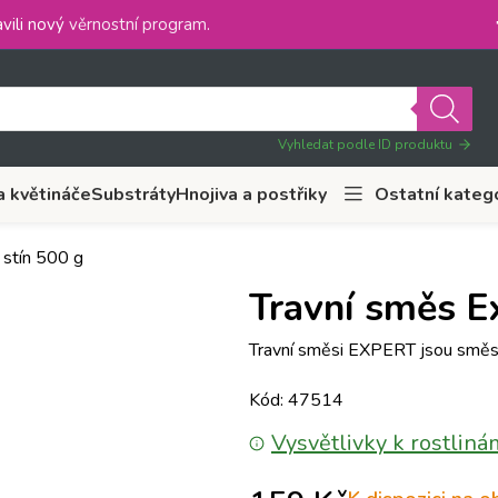
vili nový
věrnostní program
.
Vyhledat podle ID produktu
a květináče
Substráty
Hnojiva a postřiky
Ostatní kateg
 stín 500 g
Travní směs Ex
Travní směsi EXPERT jsou směsi 
Kód: 47514
Vysvětlivky k rostliná