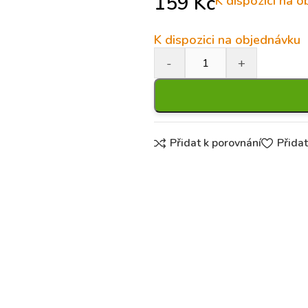
159
Kč
K dispozici na 
K dispozici na objednávku
Přidat k porovnání
Přida