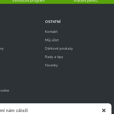
Věrnostní program
Vrácení peněz
OSTATNÍ
Kontakt
Můj účet
uvy
Dárkové poukazy
Rady a tipy
Novinky
cookie
mí nám záleží