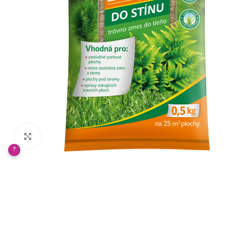
Klikněte pro zvětšení
?