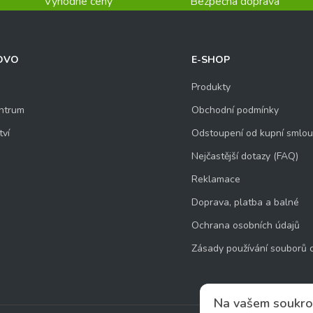
Výhodné ceny
Bezpečná doprava
OVO
E-SHOP
Produkty
ntrum
Obchodní podmínky
tví
Odstoupení od kupní smlo
Nejčastější dotazy (FAQ)
Reklamace
Doprava, platba a balné
Ochrana osobních údajů
Zásady používání souborů 
Na vašem soukro