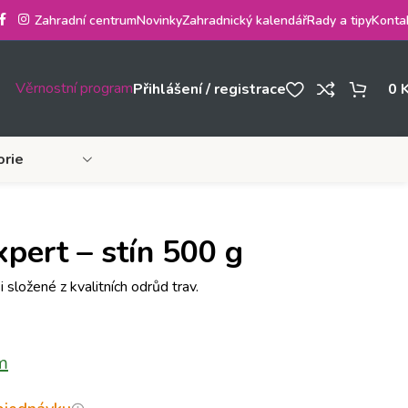
Zahradní centrum
Novinky
Zahradnický kalendář
Rady a tipy
Konta
Věrnostní program
Přihlášení / registrace
0
orie
pert – stín 500 g
složené z kvalitních odrůd trav.
m