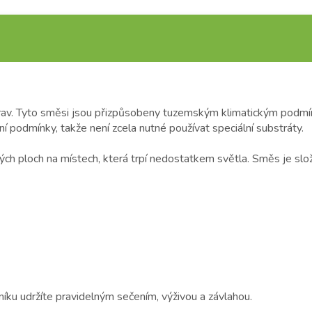
rav. Tyto směsi jsou přizpůsobeny tuzemským klimatickým podmínk
í podmínky, takže není zcela nutné používat speciální substráty.
ých ploch na místech, která trpí nedostatkem světla. Směs je slože
níku udržíte pravidelným sečením, výživou a závlahou.