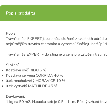
Popis produktu
Popis:
Travní směsi EXPERT jsou směsi složené z kvalitních odrůd t
nejrůznějším travním chorobám a vymrzání. Snášejí i horší půdn
Travní směs EXPERT - do stínu
je určena pro založení travnat
Složení:
Kostřava ovčí RIDU 5 %
Kostřava červená CORRIDA 40 %
Jílek mnohokvětý MORAVICE 10 %
Jílek vytrvalý MATHILDE 45 %
Dávkování:
1 kg na 50 m2. Hloubka setí je 0,5 - 1 cm. Pěkný vzhled tráv