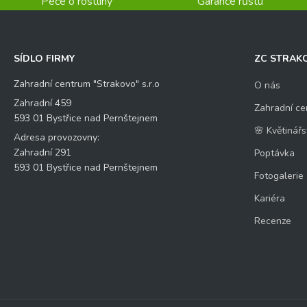
Péče o rostliny
Garance růstu
SÍDLO FIRMY
ZC STRAK
Zahradní centrum "Strakovo" s.r.o
O nás
Zahradní 459
Zahradní ce
593 01 Bystřice nad Pernštejnem
🌸 Květinářs
Adresa provozovny:
Zahradní 291
Poptávka
593 01 Bystřice nad Pernštejnem
Fotogalerie
Kariéra
Recenze