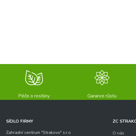
Péče o rostliny
Garance růstu
SÍDLO FIRMY
ZC STRAK
Zahradní centrum "Strakovo" s.r.o
O nás