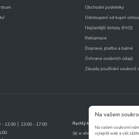
ntrum
Obchodní podmínky
tví
Odstoupení od kupní smlo
Nejčastější dotazy (FAQ)
Reklamace
Doprava, platba a balné
Ochrana osobních údajů
Zásady používání souborů 
Na vašem soukro
Rychlý kontakt:
0 - 12:00 │ 13:00 - 17:00
Na vašem soukromí nám z
5:00
✉️ e-shop@zcstrakovo.cz
vylepšit web a váš zážite