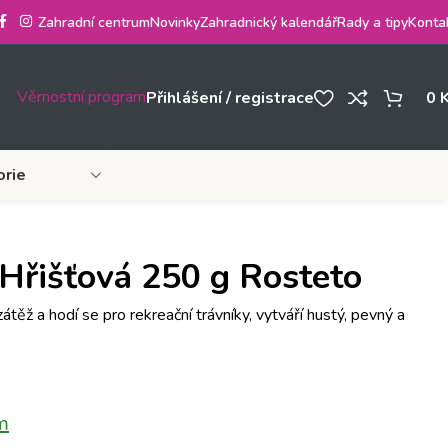
Zahradní centrum
Novinky
Zahradnický kalendář
Rady a tipy
Konta
Věrnostní program
Přihlášení / registrace
0
orie
 Hřišťová 250 g Rosteto
zátěž a hodí se pro rekreační trávníky, vytváří hustý, pevný a
m