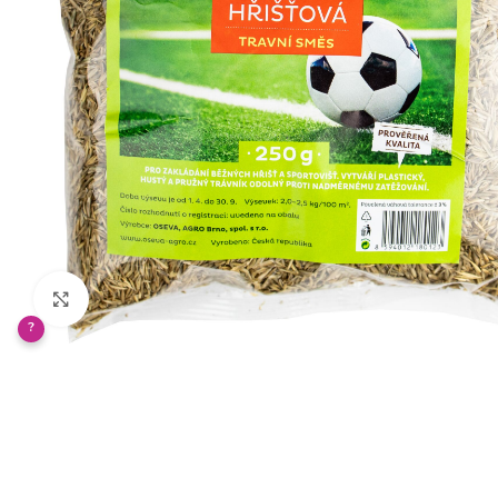
Klikněte pro zvětšení
?