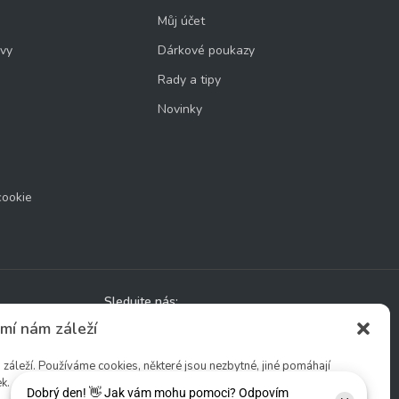
Můj účet
uvy
Dárkové poukazy
Rady a tipy
Novinky
cookie
Sledujte nás:
mí nám záleží
áleží. Používáme cookies, některé jsou nezbytné, jiné pomáhají
k.