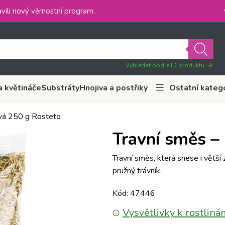
vili nový
věrnostní program
.
Vyhledat podle ID produktu
a květináče
Substráty
Hnojiva a postřiky
Ostatní kateg
ová 250 g Rosteto
Travní směs –
Travní směs, která snese i větší 
pružný trávník.
Kód: 47446
Vysvětlivky k rostliná