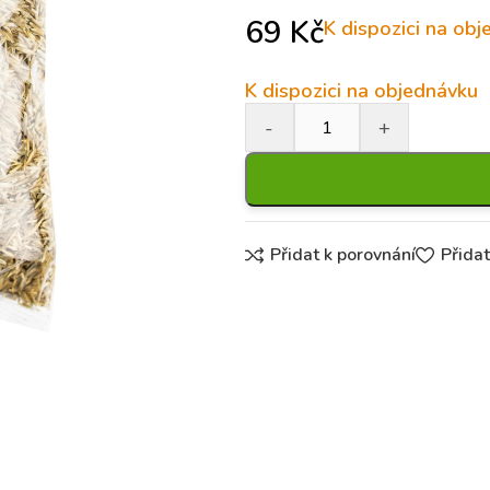
69
Kč
K dispozici na ob
K dispozici na objednávku
Přidat k porovnání
Přida