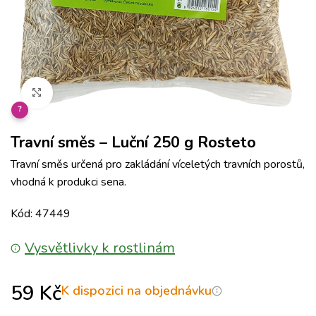
Klikněte pro zvětšení
?
Travní směs – Luční 250 g Rosteto
Travní směs určená pro zakládání víceletých travních porostů,
vhodná k produkci sena.
Kód: 47449
Vysvětlivky k rostlinám
59
Kč
K dispozici na objednávku