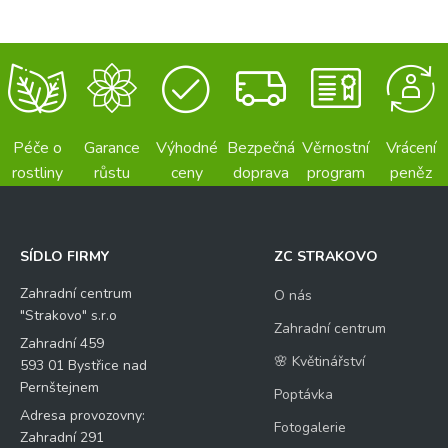
Péče o
Garance
Výhodné
Bezpečná
Věrnostní
Vrácení
rostliny
růstu
ceny
doprava
program
peněz
SÍDLO FIRMY
ZC STRAKOVO
Zahradní centrum
O nás
"Strakovo" s.r.o
Zahradní centrum
Zahradní 459
🌸 Květinářství
593 01 Bystřice nad
Pernštejnem
Poptávka
Adresa provozovny:
Fotogalerie
Zahradní 291