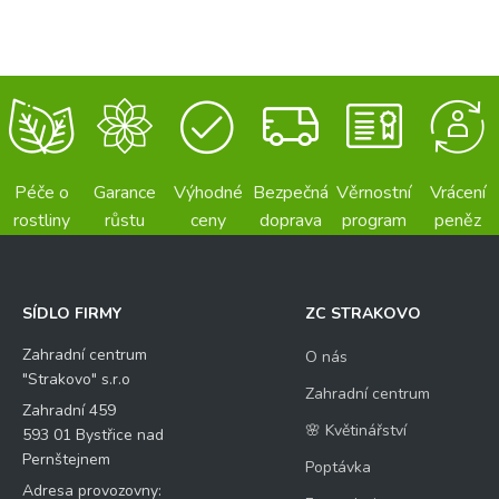
Péče o
Garance
Výhodné
Bezpečná
Věrnostní
Vrácení
rostliny
růstu
ceny
doprava
program
peněz
SÍDLO FIRMY
ZC STRAKOVO
Zahradní centrum
O nás
"Strakovo" s.r.o
Zahradní centrum
Zahradní 459
🌸 Květinářství
593 01 Bystřice nad
Pernštejnem
Poptávka
Adresa provozovny: