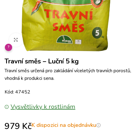
Klikněte pro zvětšení
?
Travní směs – Luční 5 kg
Travní směs určená pro zakládání víceletých travních porostů,
vhodná k produkci sena.
Kód: 47452
Vysvětlivky k rostlinám
979
Kč
K dispozici na objednávku