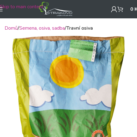
Skip to main content
0
Domů
Semena, osiva, sadba
Travní osiva