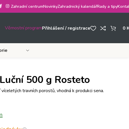
Zahradní centrum
Novinky
Zahradnický kalendář
Rady a tipy
Konta
Věrnostní program
Přihlášení / registrace
0
orie
 Luční 500 g Rosteto
 víceletých travních porostů, vhodná k produkci sena.
m