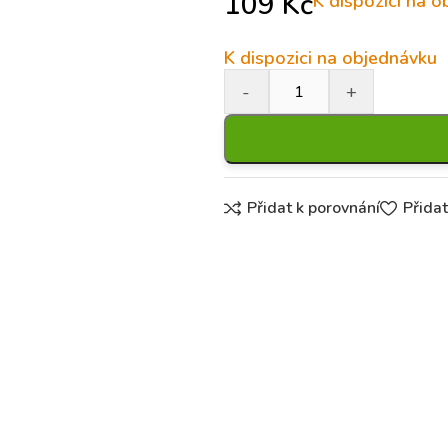
109
Kč
K dispozici na 
K dispozici na objednávku
Přidat k porovnání
Přida