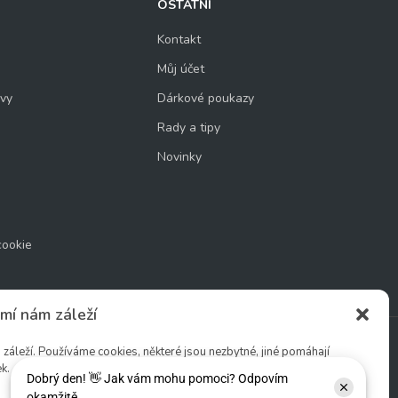
OSTATNÍ
Kontakt
Můj účet
uvy
Dárkové poukazy
Rady a tipy
Novinky
cookie
mí nám záleží
áleží. Používáme cookies, některé jsou nezbytné, jiné pomáhají
k.
Sledujte nás: