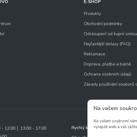
OVO
E-SHOP
Produkty
ntrum
Obchodní podmínky
tví
Odstoupení od kupní smlo
Nejčastější dotazy (FAQ)
Reklamace
Doprava, platba a balné
Ochrana osobních údajů
Zásady používání souborů 
Na vašem soukro
Na vašem soukromí nám z
vylepšit web a váš zážite
Rychlý kontakt:
0 - 12:00 │ 13:00 - 17:00
5:00