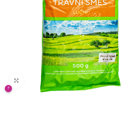
Klikněte pro zvětšení
?