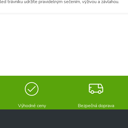
ed trávníku udržíte pravidelným sečením, výživou a závlahou.
Výhodné ceny
Bezpečná doprava