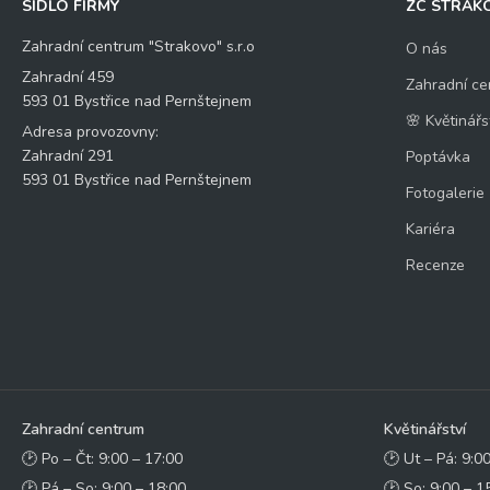
SÍDLO FIRMY
ZC STRAK
Zahradní centrum "Strakovo" s.r.o
O nás
Zahradní 459
Zahradní ce
593 01 Bystřice nad Pernštejnem
🌸 Květinářs
Adresa provozovny:
Zahradní 291
Poptávka
593 01 Bystřice nad Pernštejnem
Fotogalerie
Kariéra
Recenze
Zahradní centrum
Květinářství
🕑 Po – Čt: 9:00 – 17:00
🕑 Ut – Pá: 9:0
🕑 Pá – So: 9:00 – 18:00
🕑 So: 9:00 – 1