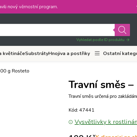
vili nový
věrnostní program
.
Vyhledat podle ID produktu
a květináče
Substráty
Hnojiva a postřiky
Ostatní kateg
 500 g Rosteto
Travní směs –
Travní směs určená pro zakládání
Kód: 47441
Vysvětlivky k rostliná