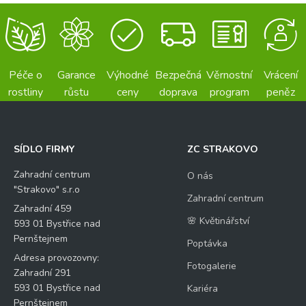
Péče o
Garance
Výhodné
Bezpečná
Věrnostní
Vrácení
rostliny
růstu
ceny
doprava
program
peněz
SÍDLO FIRMY
ZC STRAKOVO
Zahradní centrum
O nás
"Strakovo" s.r.o
Zahradní centrum
Zahradní 459
🌸 Květinářství
593 01 Bystřice nad
Pernštejnem
Poptávka
Adresa provozovny:
Fotogalerie
Zahradní 291
593 01 Bystřice nad
Kariéra
Pernštejnem