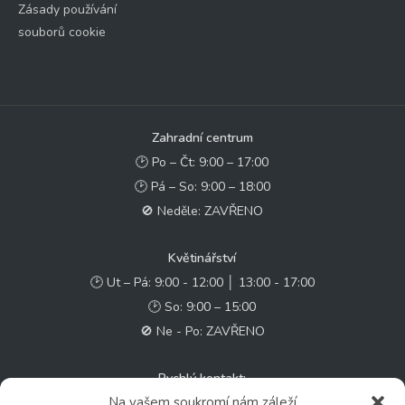
Zásady používání
souborů cookie
Zahradní centrum
🕑 Po – Čt: 9:00 – 17:00
🕑 Pá – So: 9:00 – 18:00
🚫 Neděle: ZAVŘENO
Květinářství
🕑 Ut – Pá: 9:00 - 12:00 │ 13:00 - 17:00
🕑 So: 9:00 – 15:00
🚫 Ne - Po: ZAVŘENO
Rychlý kontakt:
Na vašem soukromí nám záleží