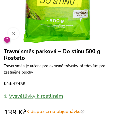
Klikněte pro zvětšení
?
Travní směs parková – Do stínu 500 g
Rosteto
Travní směs je určena pro okrasné trávníky, především pro
zastíněné plochy.
Kód: 47488
Vysvětlivky k rostlinám
139
Kč
K dispozici na objednávku