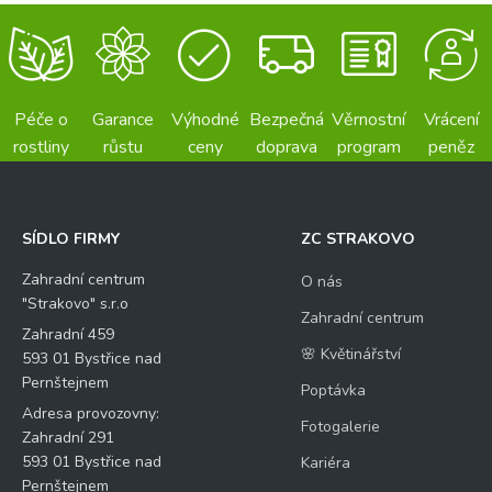
Péče o
Garance
Výhodné
Bezpečná
Věrnostní
Vrácení
rostliny
růstu
ceny
doprava
program
peněz
SÍDLO FIRMY
ZC STRAKOVO
Zahradní centrum
O nás
"Strakovo" s.r.o
Zahradní centrum
Zahradní 459
🌸 Květinářství
593 01 Bystřice nad
Pernštejnem
Poptávka
Adresa provozovny:
Fotogalerie
Zahradní 291
593 01 Bystřice nad
Kariéra
Pernštejnem