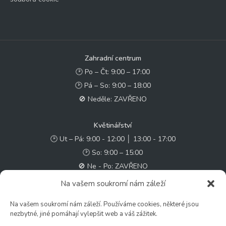
Zahradní centrum
🕑 Po – Čt: 9:00 – 17:00
🕑 Pá – So: 9:00 – 18:00
🚫 Neděle: ZAVŘENO
Květinářství
🕑 Ut – Pá: 9:00 - 12:00 │ 13:00 - 17:00
🕑 So: 9:00 – 15:00
🚫 Ne - Po: ZAVŘENO
Na vašem soukromí nám záleží
Rychlý kontakt:
Na vašem soukromí nám záleží. Používáme cookies, některé jsou
✉️ e-shop@zcstrakovo.cz
nezbytné, jiné pomáhají vylepšit web a váš zážitek.