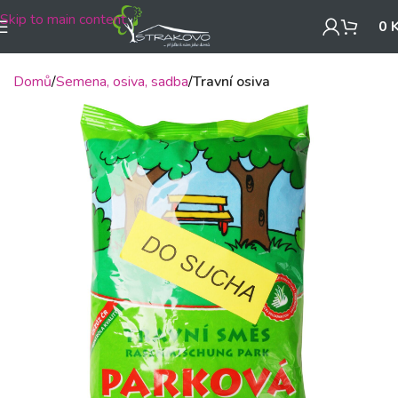
Skip to main content
0
Domů
Semena, osiva, sadba
Travní osiva