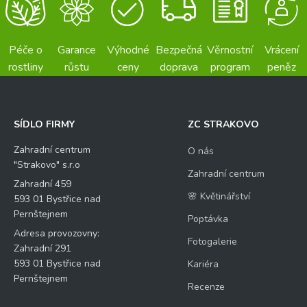
Péče o
Garance
Výhodné
Bezpečná
Věrnostní
Vrácení
rostliny
růstu
ceny
doprava
program
peněz
SÍDLO FIRMY
ZC STRAKOVO
Zahradní centrum
O nás
"Strakovo" s.r.o
Zahradní centrum
Zahradní 459
🌸 Květinářství
593 01 Bystřice nad
Pernštejnem
Poptávka
Adresa provozovny:
Fotogalerie
Zahradní 291
593 01 Bystřice nad
Kariéra
Pernštejnem
Recenze